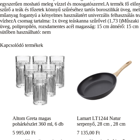
egyszerűen mosható meleg vízzel és mosogatószerrel.A termék fő előny
szűrő a teák és főzetek könnyű szűréséhez tartós boroszilikát üveg, m
műanyag fogantyú a kényelmes használatért univerzális felhasználás 
vízhezA csomag tartalma: 1x üveg teáskanna szűrővel (1,73 l)Műszaki ad
üveg, polipropilén, rozsdamentes acél magasság: 15 cm átmérő: 15 c
sütőben használható: nem
Kapcsolódó termékek
Altom Greta magas
Lamart LT1244 Natur
pohárkészlet 360 ml, 6 db
serpenyő, 28 cm , 28 cm
5 995,00
Ft
7 135,00
Ft