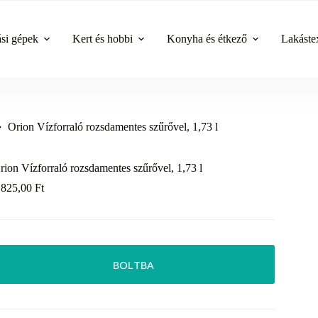
ási gépek
Kert és hobbi
Konyha és étkező
Lakástex
Orion Vízforraló rozsdamentes szűrővel, 1,73 l
rion Vízforraló rozsdamentes szűrővel, 1,73 l
 825,00
Ft
BOLTBA