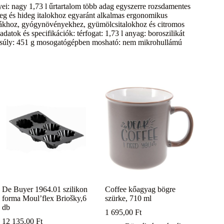
ei: nagy 1,73 l űrtartalom több adag egyszerre rozsdamentes
eleg és hideg italokhoz egyaránt alkalmas ergonomikus
teákhoz, gyógynövényekhez, gyümölcsitalokhoz és citromos
atok és specifikációk: térfogat: 1,73 l anyag: boroszilikát
m súly: 451 g mosogatógépben mosható: nem mikrohullámú
De Buyer 1964.01 szilikon
Coffee kőagyag bögre
forma Moul’flex Briošky,6
szürke, 710 ml
db
1 695,00
Ft
12 135,00
Ft