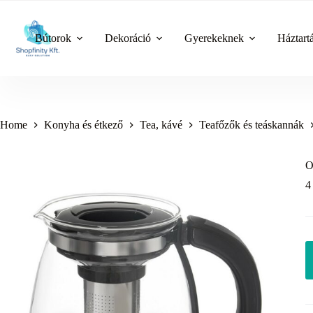
Skip
to
content
Bútorok
Dekoráció
Gyerekeknek
Háztart
Home
Konyha és étkező
Tea, kávé
Teafőzők és teáskannák
O
4