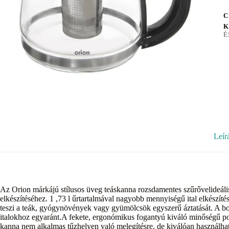
C
K
É
Leír
Az Orion márkájú stílusos üveg teáskanna rozsdamentes szűrővelideális 
elkészítéséhez. 1 ,73 l űrtartalmával nagyobb mennyiségű ital elkészít
teszi a teák, gyógynövények vagy gyümölcsök egyszerű áztatását. A bor
italokhoz egyaránt.A fekete, ergonómikus fogantyú kiváló minőségű polip
kanna nem alkalmas tűzhelyen való melegítésre, de kiválóan használható