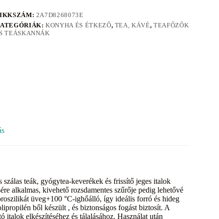
IKKSZÁM:
2A7D8268073E
ATEGÓRIÁK:
KONYHA ÉS ÉTKEZŐ
,
TEA, KÁVÉ
,
TEAFŐZŐK
S TEÁSKANNÁK
ás
szálas teák, gyógytea-keverékek és frissítő jeges italok
ésére alkalmas, kivehető rozsdamentes szűrője pedig lehetővé
oszilikát üveg+100 °C-ighőálló, így ideális forró és hideg
ropilén ből készült , és biztonságos fogást biztosít. A
 italok elkészítéséhez és tálalásához. Használat után