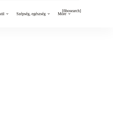
[fibosearch]
til
Szépség, egészség
More