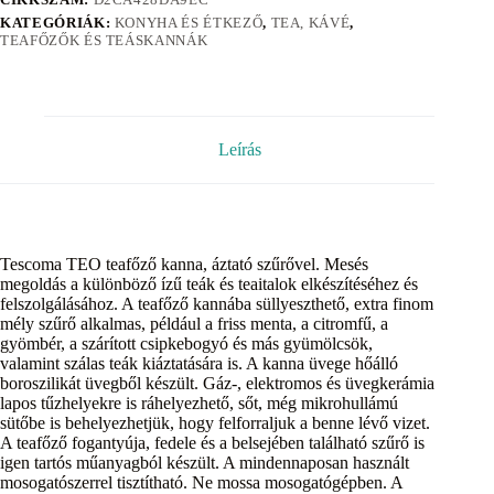
KATEGÓRIÁK:
KONYHA ÉS ÉTKEZŐ
,
TEA, KÁVÉ
,
TEAFŐZŐK ÉS TEÁSKANNÁK
Leírás
Tescoma TEO teafőző kanna, áztató szűrővel. Mesés
megoldás a különböző ízű teák és teaitalok elkészítéséhez és
felszolgálásához. A teafőző kannába süllyeszthető, extra finom
mély szűrő alkalmas, például a friss menta, a citromfű, a
gyömbér, a szárított csipkebogyó és más gyümölcsök,
valamint szálas teák kiáztatására is. A kanna üvege hőálló
boroszilikát üvegből készült. Gáz-, elektromos és üvegkerámia
lapos tűzhelyekre is ráhelyezhető, sőt, még mikrohullámú
sütőbe is behelyezhetjük, hogy felforraljuk a benne lévő vizet.
A teafőző fogantyúja, fedele és a belsejében található szűrő is
igen tartós műanyagból készült. A mindennaposan használt
mosogatószerrel tisztítható. Ne mossa mosogatógépben. A