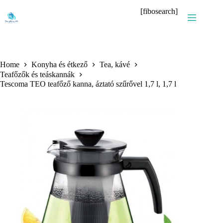
Skip
[fibosearch]
to
content
Home
Konyha és étkező
Tea, kávé
Teafőzők és teáskannák
Tescoma TEO teafőző kanna, áztató szűrővel 1,7 l, 1,7 l