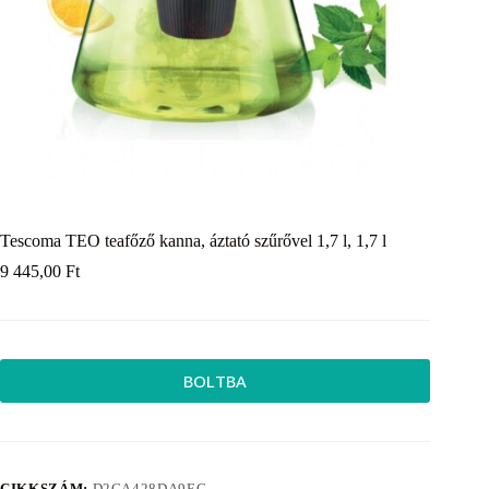
Tescoma TEO teafőző kanna, áztató szűrővel 1,7 l, 1,7 l
9 445,00
Ft
BOLTBA
CIKKSZÁM:
D2CA428DA9EC