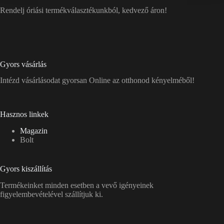
Rendelj óriási termékválasztékunkból, kedvező áron!
Gyors vásárlás
Intézd vásárlásodat gyorsan Online az otthonod kényelméből!
Hasznos linkek
Magazin
Bolt
Gyors kiszállítás
Termékeinket minden esetben a vevő igényeinek
figyelembevételével szállítjuk ki.