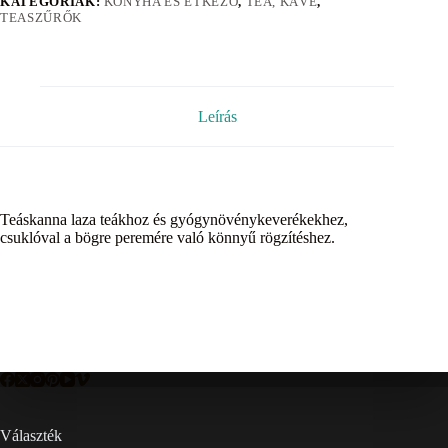
KATEGÓRIÁK:
KONYHA ÉS ÉTKEZŐ
,
TEA, KÁVÉ
,
TEASZŰRŐK
Leírás
Teáskanna laza teákhoz és gyógynövénykeverékekhez,
csuklóval a bögre peremére való könnyű rögzítéshez.
Választék