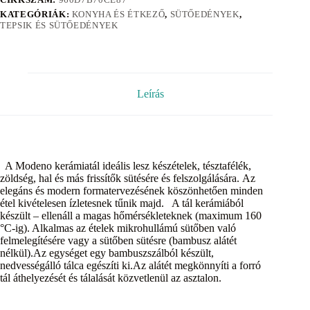
KATEGÓRIÁK:
KONYHA ÉS ÉTKEZŐ
,
SÜTŐEDÉNYEK
,
TEPSIK ÉS SÜTŐEDÉNYEK
Leírás
A Modeno kerámiatál ideális lesz készételek, tésztafélék,
zöldség, hal és más frissítők sütésére és felszolgálására. Az
elegáns és modern formatervezésének köszönhetően minden
étel kivételesen ízletesnek tűnik majd. A tál kerámiából
készült – ellenáll a magas hőmérsékleteknek (maximum 160
°C-ig). Alkalmas az ételek mikrohullámú sütőben való
felmelegítésére vagy a sütőben sütésre (bambusz alátét
nélkül).Az egységet egy bambuszszálból készült,
nedvességálló tálca egészíti ki.Az alátét megkönnyíti a forró
tál áthelyezését és tálalását közvetlenül az asztalon.