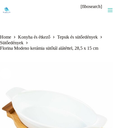
Skip
[fibosearch]
to
content
Home
Konyha és étkező
Tepsik és sütőedények
Sütőedények
Florina Modeno kerámia sütőtál alátéttel, 28,5 x 15 cm