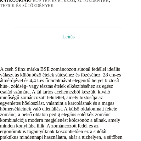
KATEGÓRIÁK:
KONYHA ÉS ÉTKEZŐ
,
SÜTŐEDÉNYEK
,
TEPSIK ÉS SÜTŐEDÉNYEK
Leírás
A cseh Sfinx márka BSE zománcozott sütőtál fedéllel ideális
választ ás különböző ételek sütéséhez és főzéséhez. 28 cm-es
átmérőjével és 4,4 l-es űrtartalmával elegendő helyet biztosít
hús-, zöldség- vagy tésztás ételek elkészítéséhez az egész
család számára. A tál tartós acéllemezből készült, kiváló
minőségű zománcozott felülettel, amely biztosítja az
egyenletes hőeloszlást, valamint a karcolásnak és a magas
hőmérsékletnek való ellenállást. A külső oldalonmatt fekete
zománc, a belső oldalon pedig elegáns sötétkék zománc
kombinációja modern megjelenést kölcsönöz a tálnak, amely
minden konyhába illik. A zománcozott fedél és az
ergonómikus fogantyúknak köszönhetően ez a sütőtál
praktikus mindennapi használatra, akár a tűzhelyen, a sütőben