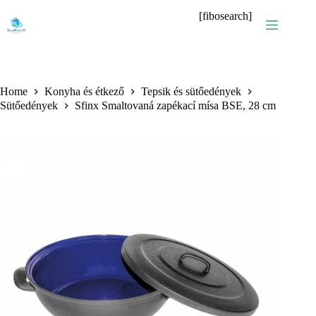
Skip
[fibosearch]
to
content
Home
Konyha és étkező
Tepsik és sütőedények
Sütőedények
Sfinx Smaltovaná zapékací mísa BSE, 28 cm