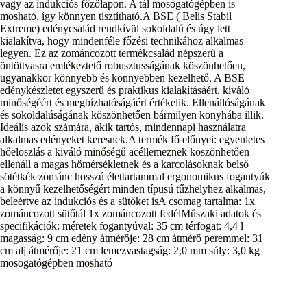
vagy az indukciós főzőlapon. A tál mosogatógépben is
mosható, így könnyen tisztítható.A BSE ( Belis Stabil
Extreme) edénycsalád rendkívül sokoldalú és úgy lett
kialakítva, hogy mindenféle főzési technikához alkalmas
legyen. Ez az zománcozott termékcsalád népszerű a
öntöttvasra emlékeztető robusztusságának köszönhetően,
ugyanakkor könnyebb és könnyebben kezelhető. A BSE
edénykészletet egyszerű és praktikus kialakításáért, kiváló
minőségéért és megbízhatóságáért értékelik. Ellenállóságának
és sokoldalúságának köszönhetően bármilyen konyhába illik.
Ideális azok számára, akik tartós, mindennapi használatra
alkalmas edényeket keresnek.A termék fő előnyei: egyenletes
hőeloszlás a kiváló minőségű acéllemeznek köszönhetően
ellenáll a magas hőmérsékletnek és a karcolásoknak belső
sötétkék zománc hosszú élettartammal ergonomikus fogantyúk
a könnyű kezelhetőségért minden típusú tűzhelyhez alkalmas,
beleértve az indukciós és a sütőket isA csomag tartalma: 1x
zománcozott sütőtál 1x zománcozott fedélMűszaki adatok és
specifikációk: méretek fogantyúval: 35 cm térfogat: 4,4 l
magasság: 9 cm edény átmérője: 28 cm átmérő peremmel: 31
cm alj átmérője: 21 cm lemezvastagság: 2,0 mm súly: 3,0 kg
mosogatógépben mosható