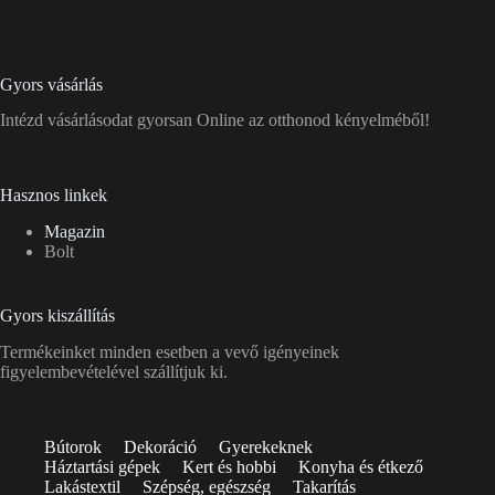
Gyors vásárlás
Intézd vásárlásodat gyorsan Online az otthonod kényelméből!
Hasznos linkek
Magazin
Bolt
Gyors kiszállítás
Termékeinket minden esetben a vevő igényeinek
figyelembevételével szállítjuk ki.
Bútorok
Dekoráció
Gyerekeknek
Háztartási gépek
Kert és hobbi
Konyha és étkező
Lakástextil
Szépség, egészség
Takarítás