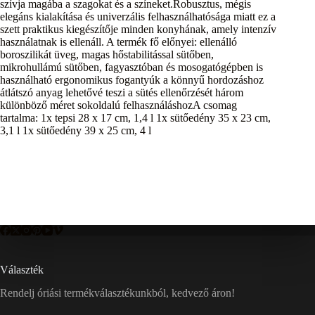
szívja magába a szagokat és a színeket.Robusztus, mégis
elegáns kialakítása és univerzális felhasználhatósága miatt ez a
szett praktikus kiegészítője minden konyhának, amely intenzív
használatnak is ellenáll. A termék fő előnyei: ellenálló
boroszilikát üveg, magas hőstabilitással sütőben,
mikrohullámú sütőben, fagyasztóban és mosogatógépben is
használható ergonomikus fogantyúk a könnyű hordozáshoz
átlátszó anyag lehetővé teszi a sütés ellenőrzését három
különböző méret sokoldalú felhasználáshozA csomag
tartalma: 1x tepsi 28 x 17 cm, 1,4 l 1x sütőedény 35 x 23 cm,
3,1 l 1x sütőedény 39 x 25 cm, 4 l
Választék
Rendelj óriási termékválasztékunkból, kedvező áron!