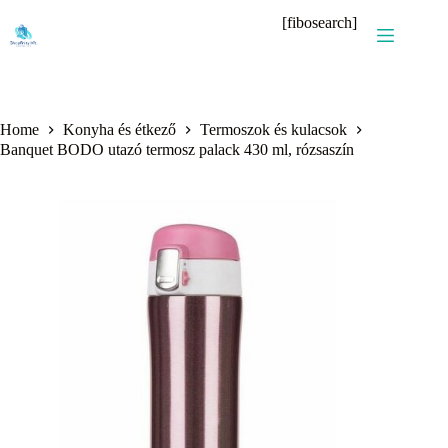
Skip
[fibosearch]
to
content
Home
Konyha és étkező
Termoszok és kulacsok
Banquet BODO utazó termosz palack 430 ml, rózsaszín