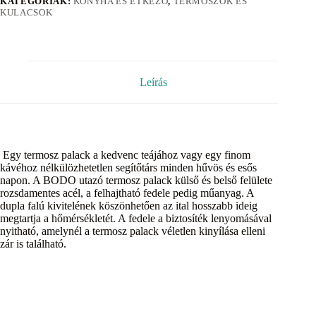
KATEGÓRIÁK:
KONYHA ÉS ÉTKEZŐ
,
TERMOSZOK ÉS
KULACSOK
Leírás
Egy termosz palack a kedvenc teájához vagy egy finom
kávéhoz nélkülözhetetlen segítőtárs minden hűvös és esős
napon. A BODO utazó termosz palack külső és belső felülete
rozsdamentes acél, a felhajtható fedele pedig műanyag. A
dupla falú kivitelének köszönhetően az ital hosszabb ideig
megtartja a hőmérsékletét. A fedele a biztosíték lenyomásával
nyitható, amelynél a termosz palack véletlen kinyílása elleni
zár is található.