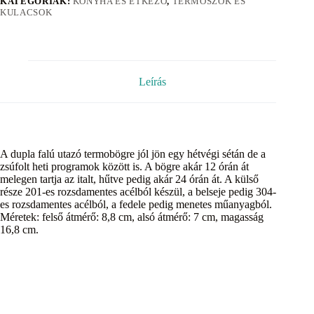
KATEGÓRIÁK:
KONYHA ÉS ÉTKEZŐ
,
TERMOSZOK ÉS
KULACSOK
Leírás
A dupla falú utazó termobögre jól jön egy hétvégi sétán de a
zsúfolt heti programok között is. A bögre akár 12 órán át
melegen tartja az italt, hűtve pedig akár 24 órán át. A külső
része 201-es rozsdamentes acélból készül, a belseje pedig 304-
es rozsdamentes acélból, a fedele pedig menetes műanyagból.
Méretek: felső átmérő: 8,8 cm, alsó átmérő: 7 cm, magasság
16,8 cm.