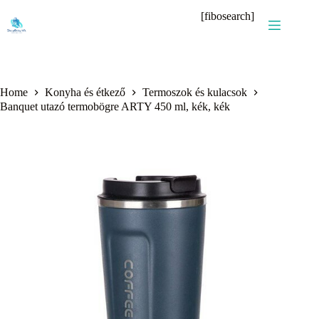
Skip
[fibosearch]
to
content
Home
Konyha és étkező
Termoszok és kulacsok
Banquet utazó termobögre ARTY 450 ml, kék, kék