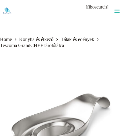
Skip
[fibosearch]
to
content
Home
Konyha és étkező
Tálak és edények
Tescoma GrandCHEF tárolótálca