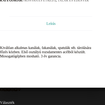
KATEGÓRIÁK:
KONYHA ÉS ÉTKEZŐ
,
TÁLAK ÉS EDÉNYEK
Leírás
Kiválóan alkalmas kanálak, fakanálak, spatulák stb. tárolására
főzés közben. Első osztályú rozsdamentes acélból készült.
Mosogatógépben mosható. 3 év garancia.
Választék