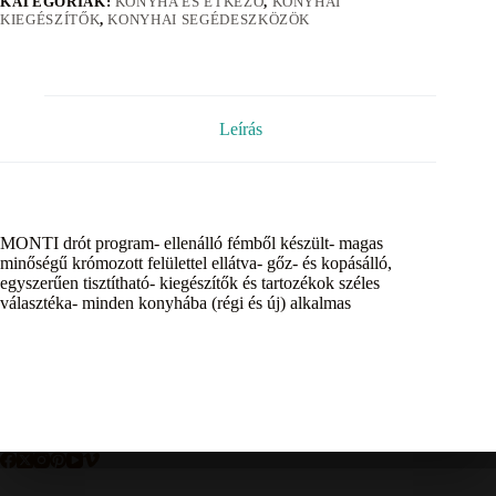
KATEGÓRIÁK:
KONYHA ÉS ÉTKEZŐ
,
KONYHAI
KIEGÉSZÍTŐK
,
KONYHAI SEGÉDESZKÖZÖK
Leírás
MONTI drót program- ellenálló fémből készült- magas
minőségű krómozott felülettel ellátva- gőz- és kopásálló,
egyszerűen tisztítható- kiegészítők és tartozékok széles
választéka- minden konyhába (régi és új) alkalmas