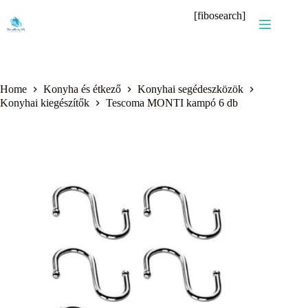
Skip
[fibosearch]
to
content
Home
Konyha és étkező
Konyhai segédeszközök
Konyhai kiegészítők
Tescoma MONTI kampó 6 db