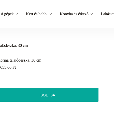
ási gépek
Kert és hobbi
Konyha és étkező
Lakástex
álalódeszka, 30 cm
lorina tálalódeszka, 30 cm
 655,00
Ft
BOLTBA