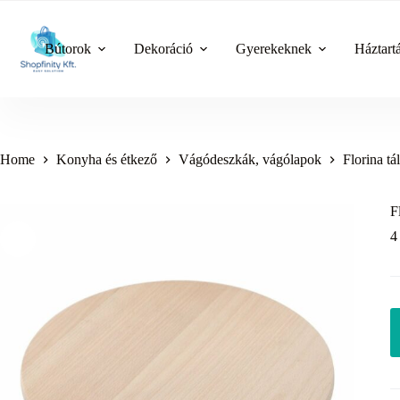
Skip
to
content
Bútorok
Dekoráció
Gyerekeknek
Háztart
Home
Konyha és étkező
Vágódeszkák, vágólapok
Florina t
F
4