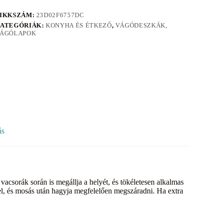
IKKSZÁM:
23D02F6757DC
ATEGÓRIÁK:
KONYHA ÉS ÉTKEZŐ
,
VÁGÓDESZKÁK,
ÁGÓLAPOK
ás
vacsorák során is megállja a helyét, és tökéletesen alkalmas
el, és mosás után hagyja megfelelően megszáradni. Ha extra