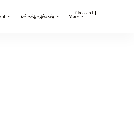
[fibosearch]
til
Szépség, egészség
More