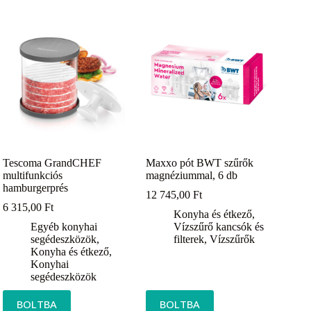
Tescoma GrandCHEF
Maxxo pót BWT szűrők
multifunkciós
magnéziummal, 6 db
hamburgerprés
12 745,00
Ft
6 315,00
Ft
Konyha és étkező
,
Egyéb konyhai
Vízszűrő kancsók és
segédeszközök
,
filterek
,
Vízszűrők
Konyha és étkező
,
Konyhai
segédeszközök
BOLTBA
BOLTBA