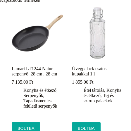
Kapcsolódó termékek
Lamart LT1244 Natur
Üvegpalack csatos
serpenyő, 28 cm , 28 cm
kupakkal 1 l
7 135,00
Ft
1 855,00
Ft
Konyha és étkező
,
Étel tárolás
,
Konyha
Serpenyők
,
és étkező
,
Tej és
Tapadásmentes
szirup palackok
felületű serpenyők
BOLTBA
BOLTBA