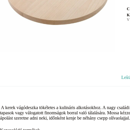
C
K
V
Leír
A kerek vágódeszka tökéletes a kulináris alkotásokhoz. A nagy családi 
tapasok vagy válogatott finomságok borral való tálalására. Mossa kézz
ápolást szeretne adni neki, időnként kenje be néhány csepp olívaolajjal.