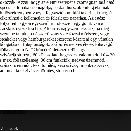
okozzák. Azzal, hogy az élelmiszereket a csomagban található
speciális fóliába csomagolja, sokkal hosszabb ideig elállnak a
hűtőszekrényben vagy a fagyasztóban. Időt takaríthat meg, és
elkerülheti a kellemetlen és felesleges pazarlást. Az egész
folyamat nagyon egyszerű, mindössze négy gomb van a
zacskózó vezérléséhez. Akkor is nagyszerű eszköz, ha meg
szeretné tanulni a népszerű sous vide főzési módszert, vagy ha
steakeket vagy hamburgereket szeretne készíteni egy váratlan
látogatásra. Tulajdonságok: száraz és nedves ételek fóliavágó
fólia adagoló NTC hőmérséklet-érzékelő nagy
szívóteljesítmény 60 kPa szilárd hegesztés vákuumidő 10 – 20
s max. fóliaszélesség: 30 cm funkciók: nedves üzemmód,
száraz üzemmód, kézi tömítés, kézi szívás, impulzus szívás,
automatikus szívás és tömítés, stop gomb
Választék