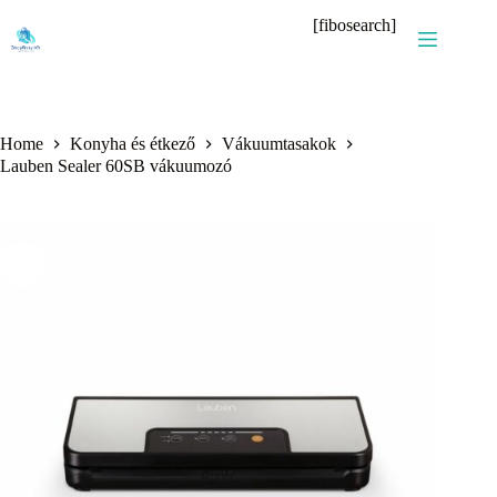
Skip
[fibosearch]
to
content
Home
Konyha és étkező
Vákuumtasakok
Lauben Sealer 60SB vákuumozó