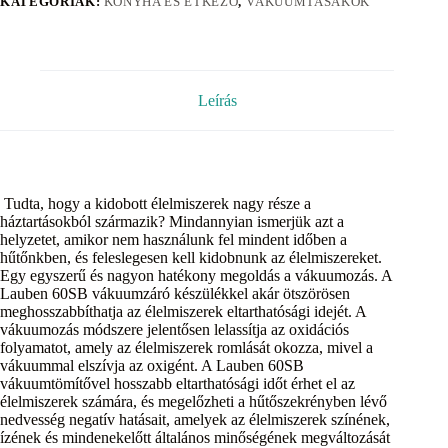
KATEGÓRIÁK:
KONYHA ÉS ÉTKEZŐ
,
VÁKUUMTASAKOK
Leírás
Tudta, hogy a kidobott élelmiszerek nagy része a
háztartásokból származik? Mindannyian ismerjük azt a
helyzetet, amikor nem használunk fel mindent időben a
hűtőnkben, és feleslegesen kell kidobnunk az élelmiszereket.
Egy egyszerű és nagyon hatékony megoldás a vákuumozás. A
Lauben 60SB vákuumzáró készülékkel akár ötszörösen
meghosszabbíthatja az élelmiszerek eltarthatósági idejét. A
vákuumozás módszere jelentősen lelassítja az oxidációs
folyamatot, amely az élelmiszerek romlását okozza, mivel a
vákuummal elszívja az oxigént. A Lauben 60SB
vákuumtömítővel hosszabb eltarthatósági időt érhet el az
élelmiszerek számára, és megelőzheti a hűtőszekrényben lévő
nedvesség negatív hatásait, amelyek az élelmiszerek színének,
ízének és mindenekelőtt általános minőségének megváltozását