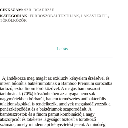
CIKKSZÁM:
92B1DCADB25E
KATEGÓRIÁK:
FÜRDŐSZOBAI TEXTÍLIÁK
,
LAKÁSTEXTIL
,
TÖRÖLKÖZŐK
Leírás
Ajándékozza meg magát az exkluzív kényelem érzésével és
intsen búcsút a baktériumoknak a Bamboo Premium sorozatba
tartozó, extra finom törölközővel. A magas bambuszrost
tartalmának (70%) köszönhetően az anyaga nemcsak
nagymértékben bőrbarát, hanem természetes antibakteriális
tulajdonságokkal is rendelkezik, amelyek megakadályozzák a
penészképződést és a baktériumok szaporodását. A
bambuszrostok és a finom pamut kombinációja nagy
abszorpciót és tökéletes lágyságot biztosít a törölköző
számára, amely mindennapi kényeztetést jelent. A minőségi