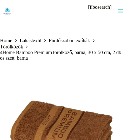
Skip
[fibosearch]
to
content
Home
Lakástextil
Fürdőszobai textíliák
Törölközők
4Home Bamboo Premium törölköző, barna, 30 x 50 cm, 2 db-
os szett, barna