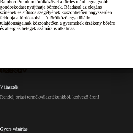
Bamboo Premium törölközővel a fürdés utáni legnagyobb
gondoskodást nyújthatja bőrének. Ráadásul az elegáns
színének és stílusos szegélyének köszönhetően nagyszerűen
feldobja a fürdőszobát. A törölköző egyedülálló
tulajdonságainak köszönhetően a gyermekek érzékeny bőrére
és allergiás betegek számára is alkalmas.
Választék
Rendelj óriási termékválasztékunkból, kedvező áron!
Gyors vásárlás