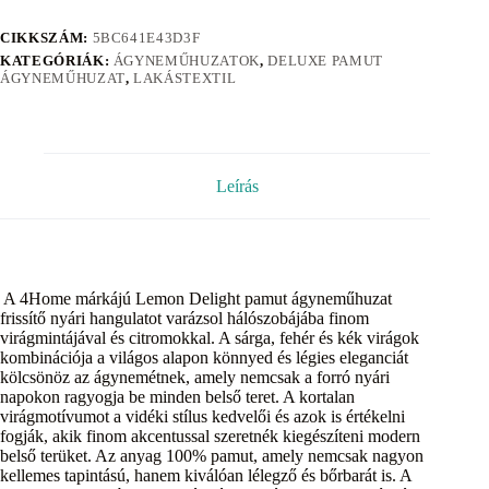
CIKKSZÁM:
5BC641E43D3F
KATEGÓRIÁK:
ÁGYNEMŰHUZATOK
,
DELUXE PAMUT
ÁGYNEMŰHUZAT
,
LAKÁSTEXTIL
Leírás
A 4Home márkájú Lemon Delight pamut ágyneműhuzat
frissítő nyári hangulatot varázsol hálószobájába finom
virágmintájával és citromokkal. A sárga, fehér és kék virágok
kombinációja a világos alapon könnyed és légies eleganciát
kölcsönöz az ágynemétnek, amely nemcsak a forró nyári
napokon ragyogja be minden belső teret. A kortalan
virágmotívumot a vidéki stílus kedvelői és azok is értékelni
fogják, akik finom akcentussal szeretnék kiegészíteni modern
belső terüket. Az anyag 100% pamut, amely nemcsak nagyon
kellemes tapintású, hanem kiválóan lélegző és bőrbarát is. A