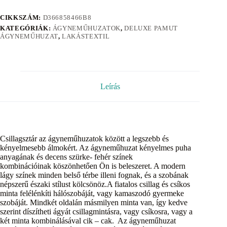
CIKKSZÁM:
D366858466B8
KATEGÓRIÁK:
ÁGYNEMŰHUZATOK
,
DELUXE PAMUT
ÁGYNEMŰHUZAT
,
LAKÁSTEXTIL
Leírás
Csillagsztár az ágyneműhuzatok között a legszebb és
kényelmesebb álmokért. Az ágyneműhuzat kényelmes puha
anyagának és decens szürke- fehér színek
kombinációinak köszönhetően Ön is beleszeret. A modern
lágy színek minden belső térbe illeni fognak, és a szobának
népszerű északi stílust kölcsönöz.A fiatalos csillag és csíkos
minta felélénkíti hálószobáját, vagy kamaszodó gyermeke
szobáját. Mindkét oldalán másmilyen minta van, így kedve
szerint díszítheti ágyát csillagmintásra, vagy csíkosra, vagy a
két minta kombinálásával cik – cak. Az ágyneműhuzat