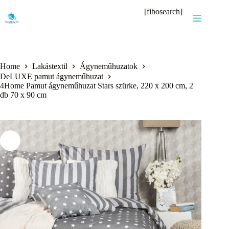
Skip
[fibosearch]
to
content
Home
Lakástextil
Ágyneműhuzatok
DeLUXE pamut ágyneműhuzat
4Home Pamut ágyneműhuzat Stars szürke, 220 x 200 cm, 2
db 70 x 90 cm