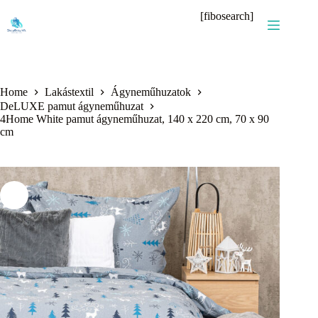
Skip
[fibosearch]
to
content
Home
Lakástextil
Ágyneműhuzatok
DeLUXE pamut ágyneműhuzat
4Home White pamut ágyneműhuzat, 140 x 220 cm, 70 x 90
cm