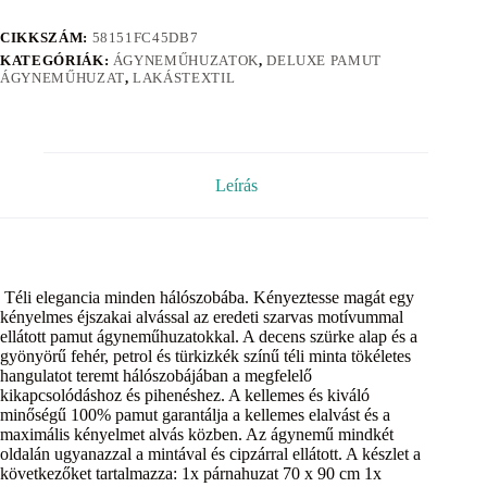
CIKKSZÁM:
58151FC45DB7
KATEGÓRIÁK:
ÁGYNEMŰHUZATOK
,
DELUXE PAMUT
ÁGYNEMŰHUZAT
,
LAKÁSTEXTIL
Leírás
Téli elegancia minden hálószobába. Kényeztesse magát egy
kényelmes éjszakai alvással az eredeti szarvas motívummal
ellátott pamut ágyneműhuzatokkal. A decens szürke alap és a
gyönyörű fehér, petrol és türkizkék színű téli minta tökéletes
hangulatot teremt hálószobájában a megfelelő
kikapcsolódáshoz és pihenéshez. A kellemes és kiváló
minőségű 100% pamut garantálja a kellemes elalvást és a
maximális kényelmet alvás közben. Az ágynemű mindkét
oldalán ugyanazzal a mintával és cipzárral ellátott. A készlet a
következőket tartalmazza: 1x párnahuzat 70 x 90 cm 1x