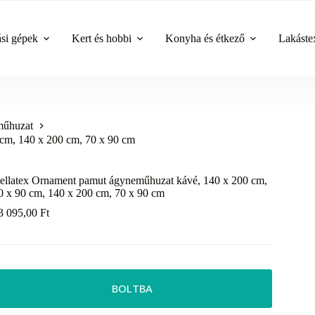
ási gépek
Kert és hobbi
Konyha és étkező
Lakástex
űhuzat
cm, 140 x 200 cm, 70 x 90 cm
ellatex Ornament pamut ágyneműhuzat kávé, 140 x 200 cm,
0 x 90 cm, 140 x 200 cm, 70 x 90 cm
3 095,00
Ft
BOLTBA