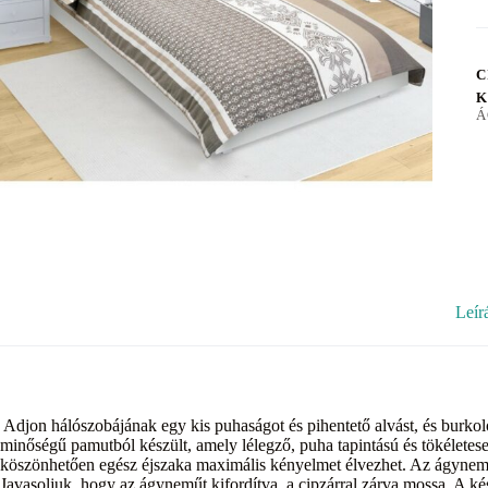
C
K
Á
Leír
Adjon hálószobájának egy kis puhaságot és pihentető alvást, és burk
minőségű pamutból készült, amely lélegző, puha tapintású és tökéletes
köszönhetően egész éjszaka maximális kényelmet élvezhet. Az ágyneműh
Javasoljuk, hogy az ágyneműt kifordítva, a cipzárral zárva mossa. A k