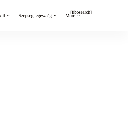
[fibosearch]
til
Szépség, egészség
More