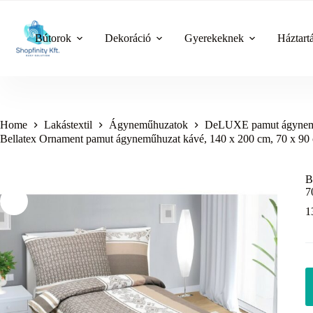
Skip
to
content
Bútorok
Dekoráció
Gyerekeknek
Háztart
Home
Lakástextil
Ágyneműhuzatok
DeLUXE pamut ágynem
Bellatex Ornament pamut ágyneműhuzat kávé, 140 x 200 cm, 70 x 90 
B
7
1