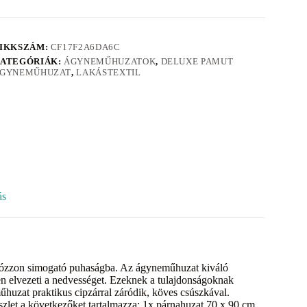
IKKSZÁM:
CF17F2A6DA6C
ATEGÓRIÁK:
ÁGYNEMŰHUZATOK
,
DELUXE PAMUT
GYNEMŰHUZAT
,
LAKÁSTEXTIL
ás
olózzon simogató puhaságba. Az ágyneműhuzat kiváló
en elvezeti a nedvességet. Ezeknek a tulajdonságoknak
uzat praktikus cipzárral záródik, köves csúszkával.
észlet a következőket tartalmazza: 1x párnahuzat 70 x 90 cm