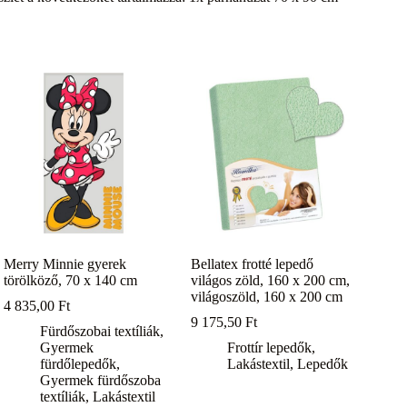
Merry Minnie gyerek
Bellatex frotté lepedő
törölköző, 70 x 140 cm
világos zöld, 160 x 200 cm,
világoszöld, 160 x 200 cm
4 835,00
Ft
9 175,50
Ft
Fürdőszobai textíliák
,
Gyermek
Frottír lepedők
,
fürdőlepedők
,
Lakástextil
,
Lepedők
Gyermek fürdőszoba
textíliák
,
Lakástextil