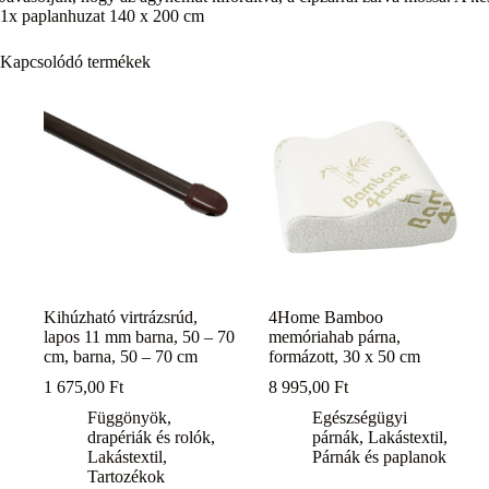
1x paplanhuzat 140 x 200 cm
Kapcsolódó termékek
Kihúzható virtrázsrúd,
4Home Bamboo
lapos 11 mm barna, 50 – 70
memóriahab párna,
cm, barna, 50 – 70 cm
formázott, 30 x 50 cm
1 675,00
Ft
8 995,00
Ft
Függönyök,
Egészségügyi
drapériák és rolók
,
párnák
,
Lakástextil
,
Lakástextil
,
Párnák és paplanok
Tartozékok