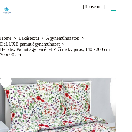
Skip
[fibosearch]
to
content
Home
Lakástextil
Ágyneműhuzatok
DeLUXE pamut ágyneműhuzat
Bellatex Pamut ágynemétlet Vlčí máky piros, 140 x200 cm,
70 x 90 cm