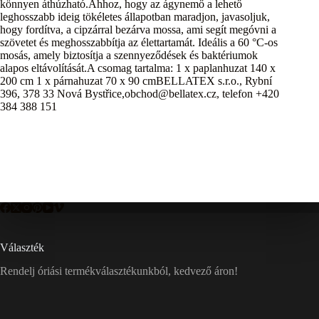
könnyen áthúzható.Ahhoz, hogy az ágynemő a lehető
leghosszabb ideig tökéletes állapotban maradjon, javasoljuk,
hogy fordítva, a cipzárral bezárva mossa, ami segít megóvni a
szövetet és meghosszabbítja az élettartamát. Ideális a 60 °C-os
mosás, amely biztosítja a szennyeződések és baktériumok
alapos eltávolítását.A csomag tartalma: 1 x paplanhuzat 140 x
200 cm 1 x párnahuzat 70 x 90 cmBELLATEX s.r.o., Rybní
396, 378 33 Nová Bystřice,obchod@bellatex.cz, telefon +420
384 388 151
Választék
Rendelj óriási termékválasztékunkból, kedvező áron!