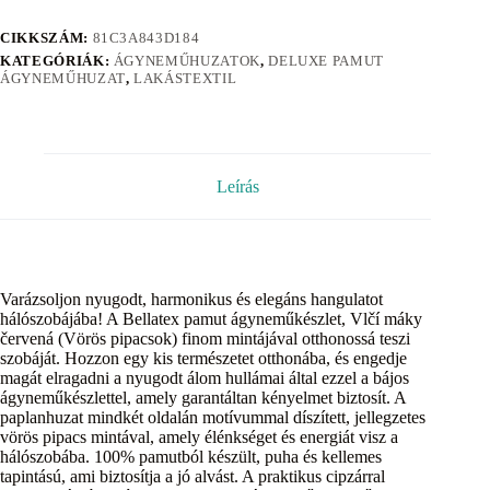
CIKKSZÁM:
81C3A843D184
KATEGÓRIÁK:
ÁGYNEMŰHUZATOK
,
DELUXE PAMUT
ÁGYNEMŰHUZAT
,
LAKÁSTEXTIL
Leírás
Varázsoljon nyugodt, harmonikus és elegáns hangulatot
hálószobájába! A Bellatex pamut ágyneműkészlet, Vlčí máky
červená (Vörös pipacsok) finom mintájával otthonossá teszi
szobáját. Hozzon egy kis természetet otthonába, és engedje
magát elragadni a nyugodt álom hullámai által ezzel a bájos
ágyneműkészlettel, amely garantáltan kényelmet biztosít. A
paplanhuzat mindkét oldalán motívummal díszített, jellegzetes
vörös pipacs mintával, amely élénkséget és energiát visz a
hálószobába. 100% pamutból készült, puha és kellemes
tapintású, ami biztosítja a jó alvást. A praktikus cipzárral