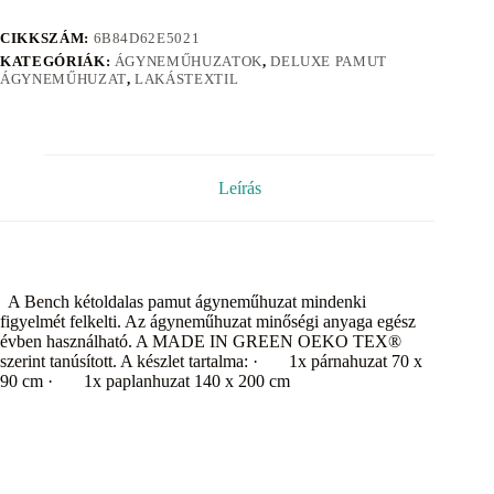
CIKKSZÁM:
6B84D62E5021
KATEGÓRIÁK:
ÁGYNEMŰHUZATOK
,
DELUXE PAMUT
ÁGYNEMŰHUZAT
,
LAKÁSTEXTIL
Leírás
A Bench kétoldalas pamut ágyneműhuzat mindenki
figyelmét felkelti. Az ágyneműhuzat minőségi anyaga egész
évben használható. A MADE IN GREEN OEKO TEX®
szerint tanúsított. A készlet tartalma: · 1x párnahuzat 70 x
90 cm · 1x paplanhuzat 140 x 200 cm