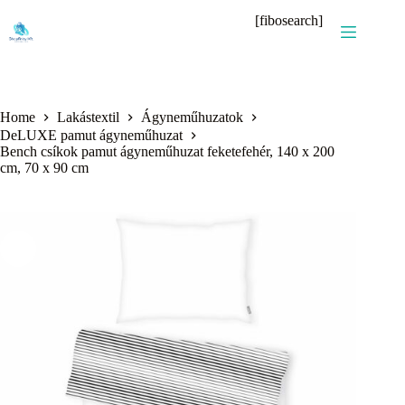
Skip
[fibosearch]
to
content
Home
Lakástextil
Ágyneműhuzatok
DeLUXE pamut ágyneműhuzat
Bench csíkok pamut ágyneműhuzat feketefehér, 140 x 200
cm, 70 x 90 cm