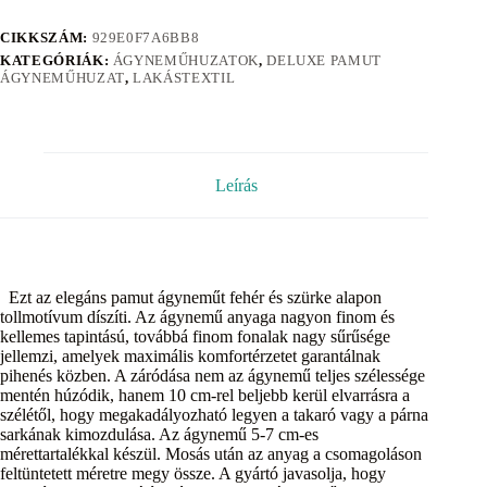
CIKKSZÁM:
929E0F7A6BB8
KATEGÓRIÁK:
ÁGYNEMŰHUZATOK
,
DELUXE PAMUT
ÁGYNEMŰHUZAT
,
LAKÁSTEXTIL
Leírás
Ezt az elegáns pamut ágyneműt fehér és szürke alapon
tollmotívum díszíti. Az ágynemű anyaga nagyon finom és
kellemes tapintású, továbbá finom fonalak nagy sűrűsége
jellemzi, amelyek maximális komfortérzetet garantálnak
pihenés közben. A záródása nem az ágynemű teljes szélessége
mentén húzódik, hanem 10 cm-rel beljebb kerül elvarrásra a
szélétől, hogy megakadályozható legyen a takaró vagy a párna
sarkának kimozdulása. Az ágynemű 5-7 cm-es
mérettartalékkal készül. Mosás után az anyag a csomagoláson
feltüntetett méretre megy össze. A gyártó javasolja, hogy