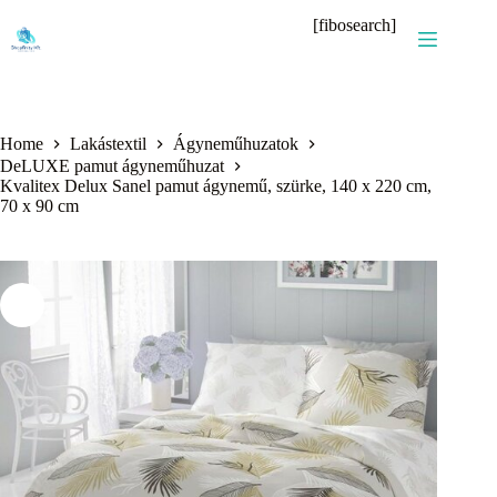
Skip
[fibosearch]
to
content
Home
Lakástextil
Ágyneműhuzatok
DeLUXE pamut ágyneműhuzat
Kvalitex Delux Sanel pamut ágynemű, szürke, 140 x 220 cm,
70 x 90 cm