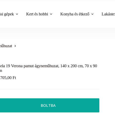
ási gépek
Kert és hobbi
Konyha és étkező
Lakástex
űhuzat
ela 19 Verona pamut ágyneműhuzat, 140 x 200 cm, 70 x 90
m
 705,00
Ft
BOLTBA