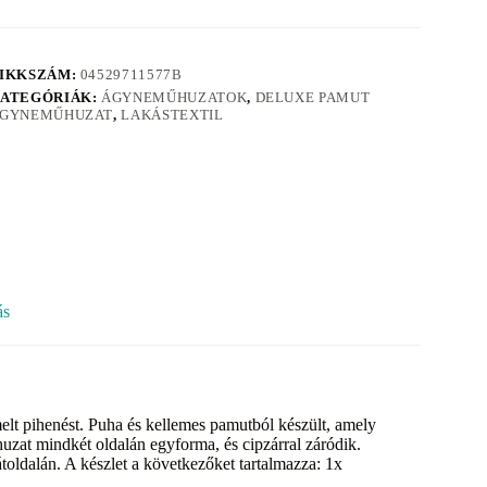
IKKSZÁM:
04529711577B
ATEGÓRIÁK:
ÁGYNEMŰHUZATOK
,
DELUXE PAMUT
GYNEMŰHUZAT
,
LAKÁSTEXTIL
ás
elt pihenést. Puha és kellemes pamutból készült, amely
uzat mindkét oldalán egyforma, és cipzárral záródik.
toldalán. A készlet a következőket tartalmazza: 1x