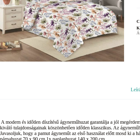
C
K
Á
Leír
A modern és időtlen díszítésű ágyneműhuzat garantálja a jól megérdem
kiváló tulajdonságainak köszönhetően időtlen klasszikus. Az ágyneműh
Javasoljuk, hogy a pamut ágyneműt az első használat előtt mosd ki a há
párnahuzat 70 x 90 cm 1x paplanhuzat 140 x 200 cm