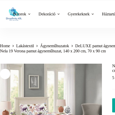
Skip
to
content
Bútorok
Dekoráció
Gyerekeknek
Háztart
Home
Lakástextil
Ágyneműhuzatok
DeLUXE pamut ágynem
Nela 19 Verona pamut ágyneműhuzat, 140 x 200 cm, 70 x 90 cm
N
c
5