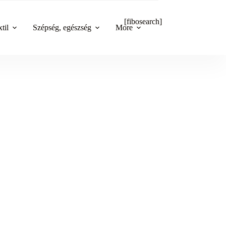
[fibosearch]
til
Szépség, egészség
More