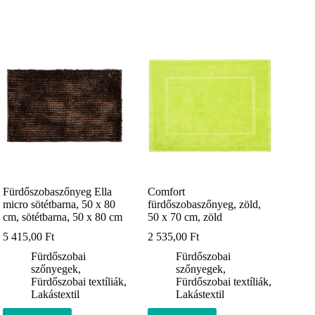
Fürdőszobaszőnyeg Ella
Comfort
micro sötétbarna, 50 x 80
fürdőszobaszőnyeg, zöld,
cm, sötétbarna, 50 x 80 cm
50 x 70 cm, zöld
5 415,00
Ft
2 535,00
Ft
Fürdőszobai
Fürdőszobai
szőnyegek
,
szőnyegek
,
Fürdőszobai textíliák
,
Fürdőszobai textíliák
,
Lakástextil
Lakástextil