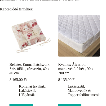
Kapcsolódó termékek
Bellatex Emma Patchwork
Kvalitex Átvarrott
Szív ülőke, rózsaszín, 40 x
matracvédő fehér , 90 x
40 cm
200 cm
3 165,00
Ft
8 135,00
Ft
Konyhai textíliák
,
Lakástextil
,
Lakástextil
,
Matracvédők és
Ülőpárnák
Topper fedőmatracok