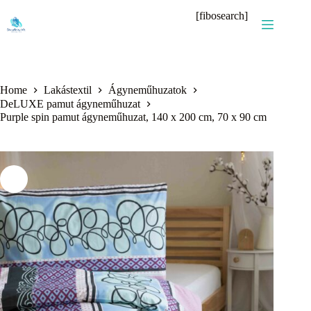
Skip
[fibosearch]
to
content
Home
Lakástextil
Ágyneműhuzatok
DeLUXE pamut ágyneműhuzat
Purple spin pamut ágyneműhuzat, 140 x 200 cm, 70 x 90 cm