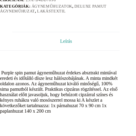
KATEGÓRIÁK:
ÁGYNEMŰHUZATOK
,
DELUXE PAMUT
ÁGYNEMŰHUZAT
,
LAKÁSTEXTIL
Leírás
Purple spin pamut ágyneműhuzat érdekes absztrakt mintával
eredeti és időtálló dísze lesz hálószobájának. A minta mindkét
oldalon azonos. Az ágyneműhuzat kiváló minőségű, 100%
sima pamutból készült. Praktikus cipzáras rögzítéssel. Az első
használat előtt javasoljuk, hogy behúzott cipzárral színes és
kényes ruhákra való mosószerrel mossa ki A készlet a
következőket tartalmazza: 1x párnahuzat 70 x 90 cm 1x
paplanhuzat 140 x 200 cm