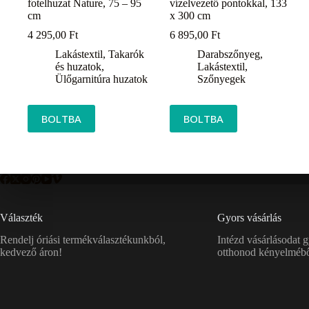
fotelhuzat Nature, 75 – 95
vízelvezető pontokkal, 133
cm
x 300 cm
4 295,00
Ft
6 895,00
Ft
Lakástextil
,
Takarók
Darabszőnyeg
,
és huzatok
,
Lakástextil
,
Ülőgarnitúra huzatok
Szőnyegek
BOLTBA
BOLTBA
Választék
Gyors vásárlás
Rendelj óriási termékválasztékunkból,
Intézd vásárlásodat 
kedvező áron!
otthonod kényelmébő