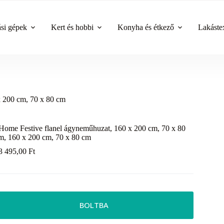
ási gépek
Kert és hobbi
Konyha és étkező
Lakástex
x 200 cm, 70 x 80 cm
Home Festive flanel ágyneműhuzat, 160 x 200 cm, 70 x 80
m, 160 x 200 cm, 70 x 80 cm
3 495,00
Ft
BOLTBA