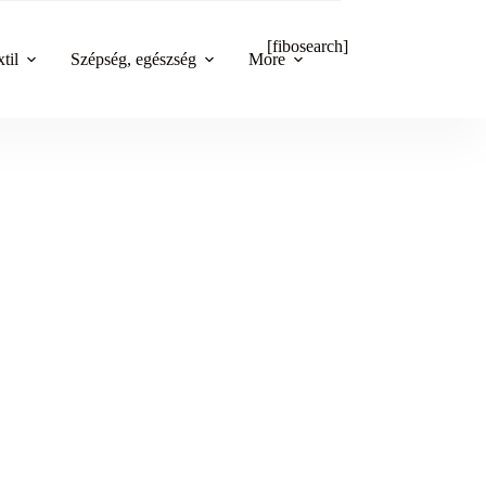
[fibosearch]
til
Szépség, egészség
More