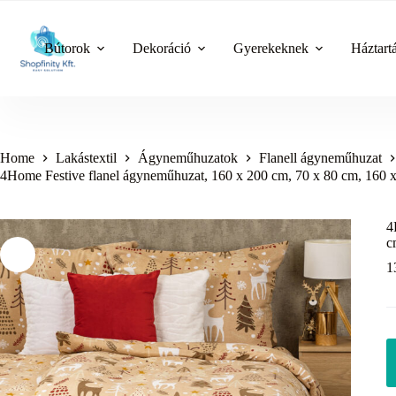
Skip
to
content
Bútorok
Dekoráció
Gyerekeknek
Háztart
Home
Lakástextil
Ágyneműhuzatok
Flanell ágyneműhuzat
4Home Festive flanel ágyneműhuzat, 160 x 200 cm, 70 x 80 cm, 160 
4
c
1