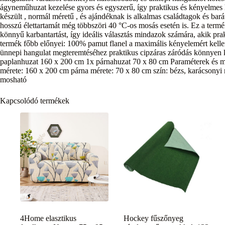
ágyneműhuzat kezelése gyors és egyszerű, így praktikus és kényelmes
készült , normál méretű , és ajándéknak is alkalmas családtagok és barát
hosszú élettartamát még többszöri 40 °C-os mosás esetén is. Ez a termék
könnyű karbantartást, így ideális választás mindazok számára, akik pra
termék főbb előnyei: 100% pamut flanel a maximális kényelemért kelle
ünnepi hangulat megteremtéséhez praktikus cipzáras záródás könnyen 
paplanhuzat 160 x 200 cm 1x párnahuzat 70 x 80 cm Paraméterek és m
mérete: 160 x 200 cm párna mérete: 70 x 80 cm szín: bézs, karácsonyi 
mosható
Kapcsolódó termékek
4Home elasztikus
Hockey fűszőnyeg