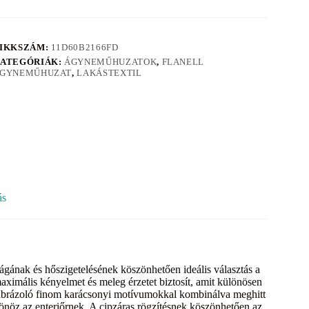
IKKSZÁM:
11D60B2166FD
ATEGÓRIÁK:
ÁGYNEMŰHUZATOK
,
FLANELL
GYNEMŰHUZAT
,
LAKÁSTEXTIL
ás
gának és hőszigetelésének köszönhetően ideális választás a
imális kényelmet és meleg érzetet biztosít, amit különösen
at ábrázoló finom karácsonyi motívumokkal kombinálva meghitt
önöz az enteriőrnek. A cipzáras rögzítésnek köszönhetően az