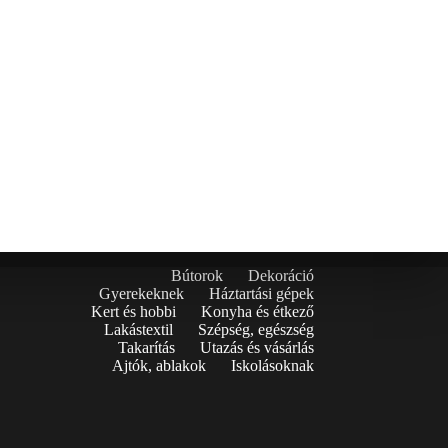
Bútorok
Dekoráció
Gyerekeknek
Háztartási gépek
Kert és hobbi
Konyha és étkező
Lakástextil
Szépség, egészség
Takarítás
Utazás és vásárlás
Ajtók, ablakok
Iskolásoknak