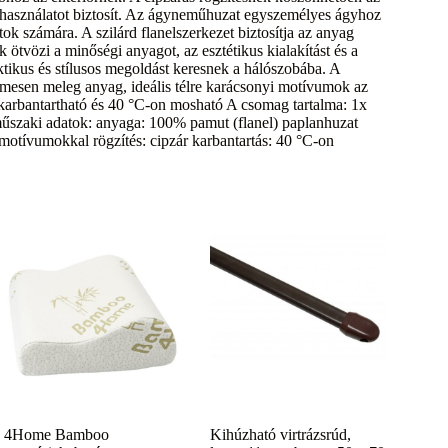
 használatot biztosít. Az ágyneműhuzat egyszemélyes ágyhoz
ok számára. A szilárd flanelszerkezet biztosítja az anyag
 ötvözi a minőségi anyagot, az esztétikus kialakítást és a
ktikus és stílusos megoldást keresnek a hálószobába. A
mesen meleg anyag, ideális télre karácsonyi motívumok az
karbantartható és 40 °C-on mosható A csomag tartalma: 1x
űszaki adatok: anyaga: 100% pamut (flanel) paplanhuzat
motívumokkal rögzítés: cipzár karbantartás: 40 °C-on
4Home Bamboo
Kihúzható virtrázsrúd,