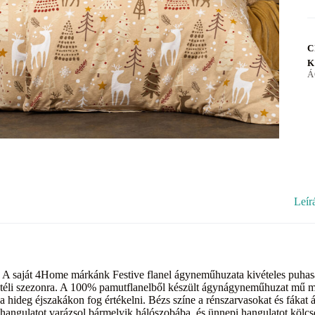
C
K
Á
Leír
A saját 4Home márkánk Festive flanel ágyneműhuzata kivételes puhasá
téli szezonra. A 100% pamutflanelből készült ágynágyneműhuzat mű max
a hideg éjszakákon fog értékelni. Bézs színe a rénszarvasokat és fák
hangulatot varázsol bármelyik hálószobába, és ünnepi hangulatot kölcs