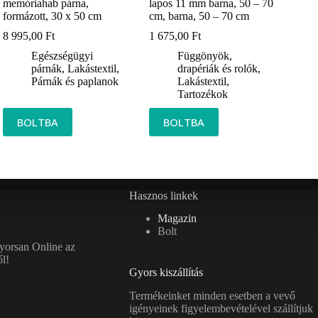
memóriahab párna,
lapos 11 mm barna, 50 – 70
formázott, 30 x 50 cm
cm, barna, 50 – 70 cm
8 995,00
Ft
1 675,00
Ft
Egészségügyi
Függönyök,
párnák
,
Lakástextil
,
drapériák és rolók
,
Párnák és paplanok
Lakástextil
,
Tartozékok
BOLTBA
BOLTBA
Hasznos linkek
Magazin
Bolt
gyorsan Online az
l!
Gyors kiszállítás
Termékeinket minden esetben a vevő
igényeinek figyelembevételével szállítjuk