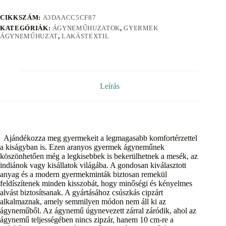
CIKKSZÁM:
A3DAACC5CF87
KATEGÓRIÁK:
ÁGYNEMŰHUZATOK
,
GYERMEK
ÁGYNEMŰHUZAT
,
LAKÁSTEXTIL
Leírás
Ajándékozza meg gyermekeit a legmagasabb komfortérzettel
a kiságyban is. Ezen aranyos gyermek ágyneműnek
köszönhetően még a legkisebbek is bekerülhetnek a mesék, az
indiánok vagy kisállatok világába. A gondosan kiválasztott
anyag és a modern gyermekminták biztosan remekül
feldíszítenek minden kisszobát, hogy minőségi és kényelmes
alvást biztosítsanak. A gyártásához csúszkás cipzárt
alkalmaznak, amely semmilyen módon nem áll ki az
ágyneműből. Az ágynemű úgynevezett zárral záródik, ahol az
ágynemű teljességében nincs zipzár, hanem 10 cm-re a