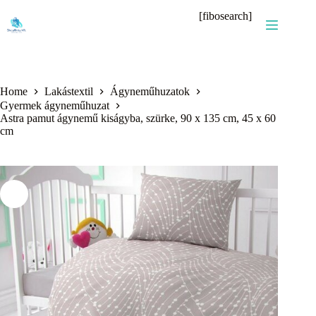
Skip
[fibosearch]
to
content
Home
Lakástextil
Ágyneműhuzatok
Gyermek ágyneműhuzat
Astra pamut ágynemű kiságyba, szürke, 90 x 135 cm, 45 x 60
cm