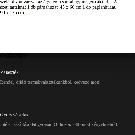
szélétől van varrva, az ágynemű sarkai így megerősítettek. A
szett tartalma: 1 db párnahuzat, 45 x 60 cm 1 db paplanhuzat,
90 x 135 cm
Választék
Rendelj óriási termékválasztékunkból, kedvező áron!
Gyors vásárlás
Intézd vásárlásodat gyorsan Online az otthonod kényelméből!