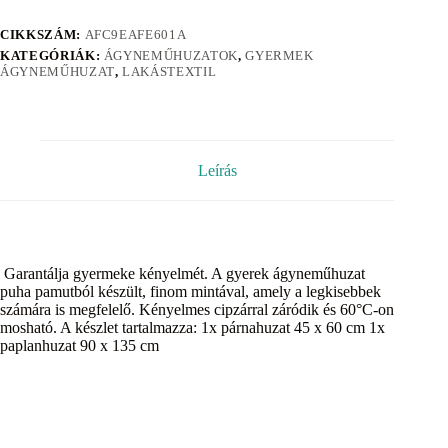
CIKKSZÁM:
AFC9EAFE601A
KATEGÓRIÁK:
ÁGYNEMŰHUZATOK
,
GYERMEK
ÁGYNEMŰHUZAT
,
LAKÁSTEXTIL
Leírás
Garantálja gyermeke kényelmét. A gyerek ágyneműhuzat
puha pamutból készült, finom mintával, amely a legkisebbek
számára is megfelelő. Kényelmes cipzárral záródik és 60°C-on
mosható. A készlet tartalmazza: 1x párnahuzat 45 x 60 cm 1x
paplanhuzat 90 x 135 cm