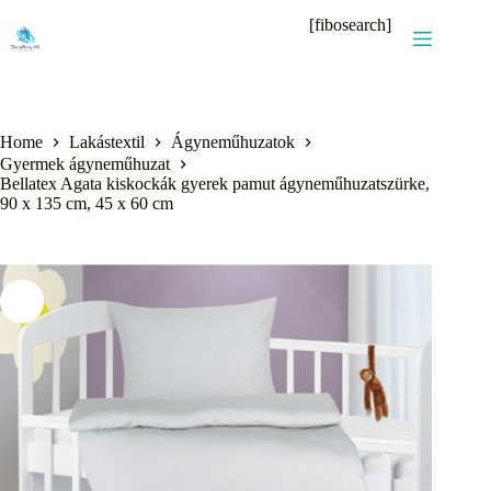
Skip
[fibosearch]
to
content
Home
Lakástextil
Ágyneműhuzatok
Gyermek ágyneműhuzat
Bellatex Agata kiskockák gyerek pamut ágyneműhuzatszürke,
90 x 135 cm, 45 x 60 cm