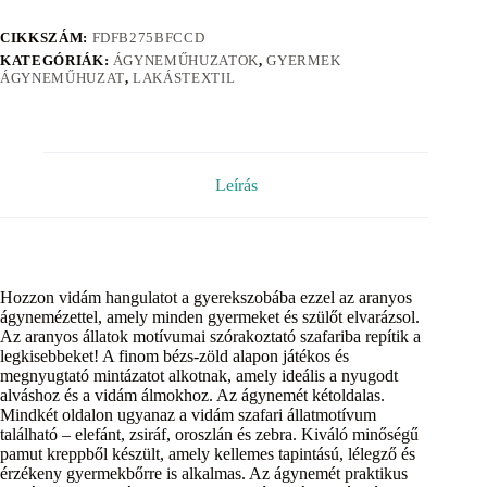
CIKKSZÁM:
FDFB275BFCCD
KATEGÓRIÁK:
ÁGYNEMŰHUZATOK
,
GYERMEK
ÁGYNEMŰHUZAT
,
LAKÁSTEXTIL
Leírás
Hozzon vidám hangulatot a gyerekszobába ezzel az aranyos
ágynemézettel, amely minden gyermeket és szülőt elvarázsol.
Az aranyos állatok motívumai szórakoztató szafariba repítik a
legkisebbeket! A finom bézs-zöld alapon játékos és
megnyugtató mintázatot alkotnak, amely ideális a nyugodt
alváshoz és a vidám álmokhoz. Az ágynemét kétoldalas.
Mindkét oldalon ugyanaz a vidám szafari állatmotívum
található – elefánt, zsiráf, oroszlán és zebra. Kiváló minőségű
pamut kreppből készült, amely kellemes tapintású, lélegző és
érzékeny gyermekbőrre is alkalmas. Az ágynemét praktikus