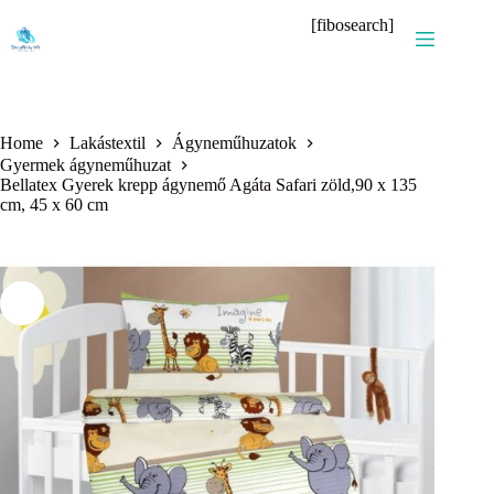
Skip
[fibosearch]
to
content
Home
Lakástextil
Ágyneműhuzatok
Gyermek ágyneműhuzat
Bellatex Gyerek krepp ágynemő Agáta Safari zöld,90 x 135
cm, 45 x 60 cm