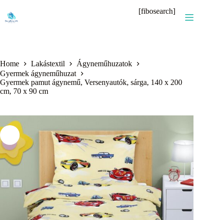
Skip
[fibosearch]
to
content
Home
Lakástextil
Ágyneműhuzatok
Gyermek ágyneműhuzat
Gyermek pamut ágynemű, Versenyautók, sárga, 140 x 200
cm, 70 x 90 cm