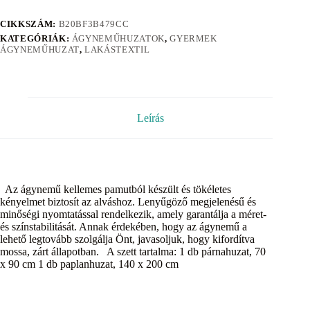
CIKKSZÁM:
B20BF3B479CC
KATEGÓRIÁK:
ÁGYNEMŰHUZATOK
,
GYERMEK
ÁGYNEMŰHUZAT
,
LAKÁSTEXTIL
Leírás
Az ágynemű kellemes pamutból készült és tökéletes
kényelmet biztosít az alváshoz. Lenyűgöző megjelenésű és
minőségi nyomtatással rendelkezik, amely garantálja a méret-
és színstabilitását. Annak érdekében, hogy az ágynemű a
lehető legtovább szolgálja Önt, javasoljuk, hogy kifordítva
mossa, zárt állapotban. A szett tartalma: 1 db párnahuzat, 70
x 90 cm 1 db paplanhuzat, 140 x 200 cm