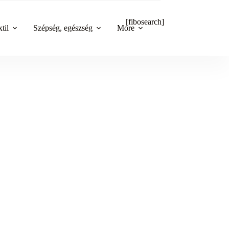
[fibosearch]
til
Szépség, egészség
More