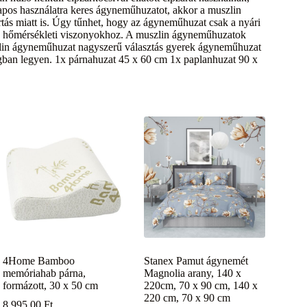
os használatra keres ágyneműhuzatot, akkor a muszlin
ás miatt is. Úgy tűnhet, hogy az ágyneműhuzat csak a nyári
a hőmérsékleti viszonyokhoz. A muszlin ágyneműhuzatok
szlin ágyneműhuzat nagyszerű választás gyerek ágyneműhuzat
ágban legyen. 1x párnahuzat 45 x 60 cm 1x paplanhuzat 90 x
4Home Bamboo
Stanex Pamut ágynemét
memóriahab párna,
Magnolia arany, 140 x
formázott, 30 x 50 cm
220cm, 70 x 90 cm, 140 x
220 cm, 70 x 90 cm
8 995,00
Ft