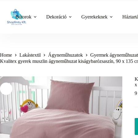
Skip
to
content
Bútorok
Dekoráció
Gyerekeknek
Háztart
Home
Lakástextil
Ágyneműhuzatok
Gyermek ágyneműhuzat
Kvalitex gyerek muszlin ágyneműhuzat kiságybarózsaszín, 90 x 135 cm
K
x
9