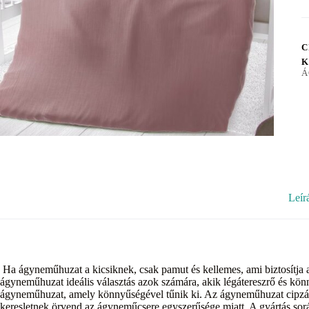
C
K
Á
Leír
Ha ágyneműhuzat a kicsiknek, csak pamut és kellemes, ami biztosítja 
ágyneműhuzat ideális választás azok számára, akik légátereszrő és k
ágyneműhuzat, amely könnyűségével tűnik ki. Az ágyneműhuzat cipzár
keresletnek örvend az ágyneműcsere egyszerűsége miatt. A gyártás során