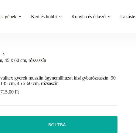
ási gépek
Kert és hobbi
Konyha és étkező
Lakástex
, 45 x 60 cm, rózsaszín
valitex gyerek muszlin ágyneműhuzat kiságybarózsaszín, 90
 135 cm, 45 x 60 cm, rózsaszín
 715,00
Ft
BOLTBA