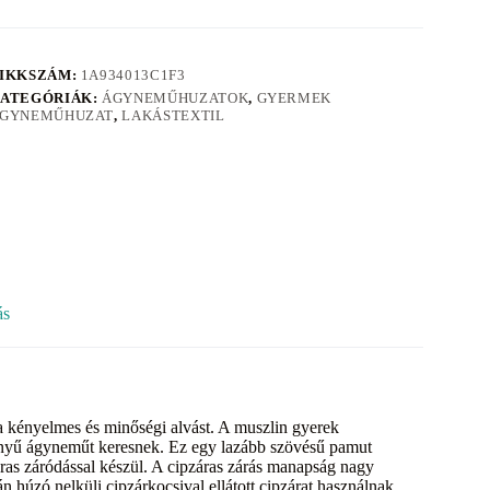
IKKSZÁM:
1A934013C1F3
ATEGÓRIÁK:
ÁGYNEMŰHUZATOK
,
GYERMEK
GYNEMŰHUZAT
,
LAKÁSTEXTIL
ás
a kényelmes és minőségi alvást. A muszlin gyerek
önnyű ágyneműt keresnek. Ez egy lazább szövésű pamut
as záródással készül. A cipzáras zárás manapság nagy
 húzó nelküli cipzárkocsival ellátott cipzárat használnak,