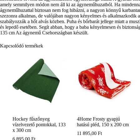
amely semmilyen módon nem áll ki az ágyneműhuzatból. Ha mindennap
ágyneműhuzattal biztosan nem fog hibázni, a nagyon könnyű karbantart
szezonra alkalmas, de valójában nagyon kényelmes és alkalmazkodik 
szabályozzák a hőt alvás közben. Puha és bőrbarát jellege miatt a mu
és lepedő esetében. Segít abban, hogy a baba kényelmesen és biztons
135 cm Az ágynemű Csehországban készült.
Kapcsolódó termékek
Hockey fűszőnyeg
4Home Frosty gyapjú
vízelvezető pontokkal, 133
hatású pléd, 150 x 200 cm
x 300 cm
11 895,00
Ft
6 895,00
Ft