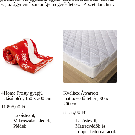
rva, az ágynemű sarkai így megerősítettek. A szett tartalma:
4Home Frosty gyapjú
Kvalitex Átvarrott
hatású pléd, 150 x 200 cm
matracvédő fehér , 90 x
200 cm
11 895,00
Ft
8 135,00
Ft
Lakástextil
,
Mikroszálas plédek
,
Lakástextil
,
Plédek
Matracvédők és
Topper fedőmatracok