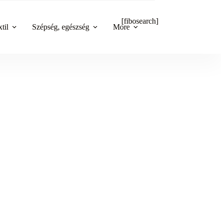
[fibosearch]
til
Szépség, egészség
More