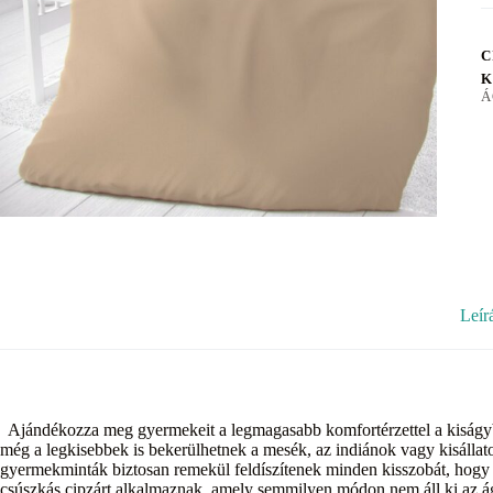
C
K
Á
Leír
Ajándékozza meg gyermekeit a legmagasabb komfortérzettel a kiság
még a legkisebbek is bekerülhetnek a mesék, az indiánok vagy kisállat
gyermekminták biztosan remekül feldíszítenek minden kisszobát, hogy 
csúszkás cipzárt alkalmaznak, amely semmilyen módon nem áll ki az á