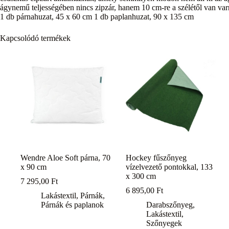
ágynemű teljességében nincs zipzár, hanem 10 cm-re a szélétől van var
1 db párnahuzat, 45 x 60 cm 1 db paplanhuzat, 90 x 135 cm
Kapcsolódó termékek
Wendre Aloe Soft párna, 70
Hockey fűszőnyeg
x 90 cm
vízelvezető pontokkal, 133
x 300 cm
7 295,00
Ft
6 895,00
Ft
Lakástextil
,
Párnák
,
Párnák és paplanok
Darabszőnyeg
,
Lakástextil
,
Szőnyegek