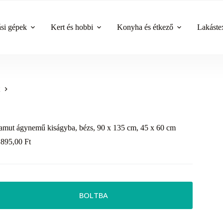
ási gépek
Kert és hobbi
Konyha és étkező
Lakástex
amut ágynemű kiságyba, bézs, 90 x 135 cm, 45 x 60 cm
 895,00
Ft
BOLTBA