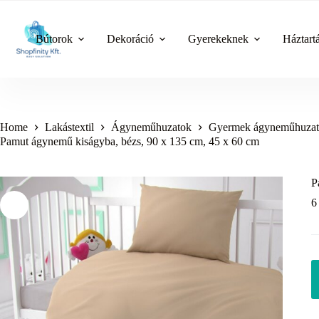
Skip
to
content
Bútorok
Dekoráció
Gyerekeknek
Háztart
Home
Lakástextil
Ágyneműhuzatok
Gyermek ágyneműhuzat
Pamut ágynemű kiságyba, bézs, 90 x 135 cm, 45 x 60 cm
P
6