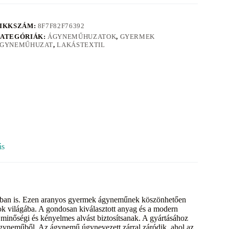
IKKSZÁM:
8F7F82F76392
ATEGÓRIÁK:
ÁGYNEMŰHUZATOK
,
GYERMEK
GYNEMŰHUZAT
,
LAKÁSTEXTIL
ás
yban is. Ezen aranyos gyermek ágyneműnek köszönhetően
ok világába. A gondosan kiválasztott anyag és a modern
minőségi és kényelmes alvást biztosítsanak. A gyártásához
gyneműből. Az ágynemű úgynevezett zárral záródik, ahol az