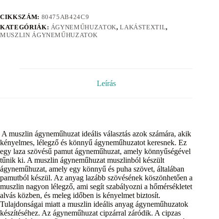
CIKKSZÁM:
80475AB424C9
KATEGÓRIÁK:
ÁGYNEMŰHUZATOK
,
LAKÁSTEXTIL
,
MUSZLIN ÁGYNEMŰHUZATOK
Leírás
A muszlin ágyneműhuzat ideális választás azok számára, akik
kényelmes, lélegző és könnyű ágyneműhuzatot keresnek. Ez
egy laza szövésű pamut ágyneműhuzat, amely könnyűségével
tűnik ki. A muszlin ágyneműhuzat muszlinból készült
ágyneműhuzat, amely egy könnyű és puha szövet, általában
pamutból készül. Az anyag lazább szövésének köszönhetően a
muszlin nagyon lélegző, ami segít szabályozni a hőmérsékletet
alvás közben, és meleg időben is kényelmet biztosít.
Tulajdonságai miatt a muszlin ideális anyag ágyneműhuzatok
készítéséhez. Az ágyneműhuzat cipzárral záródik. A cipzas