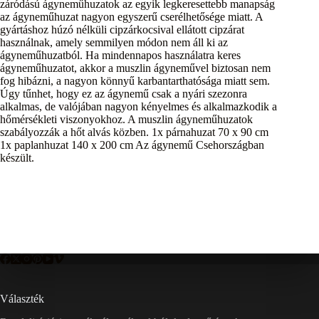
záródású ágyneműhuzatok az egyik legkeresettebb manapság
az ágyneműhuzat nagyon egyszerű cserélhetősége miatt. A
gyártáshoz húzó nélküli cipzárkocsival ellátott cipzárat
használnak, amely semmilyen módon nem áll ki az
ágyneműhuzatból. Ha mindennapos használatra keres
ágyneműhuzatot, akkor a muszlin ágyneművel biztosan nem
fog hibázni, a nagyon könnyű karbantarthatósága miatt sem.
Úgy tűnhet, hogy ez az ágynemű csak a nyári szezonra
alkalmas, de valójában nagyon kényelmes és alkalmazkodik a
hőmérsékleti viszonyokhoz. A muszlin ágyneműhuzatok
szabályozzák a hőt alvás közben. 1x párnahuzat 70 x 90 cm
1x paplanhuzat 140 x 200 cm Az ágynemű Csehországban
készült.
Választék