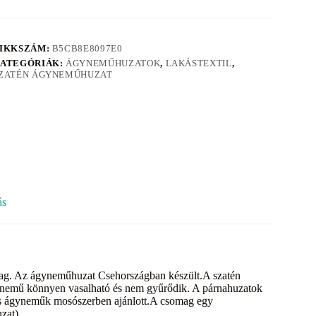
IKKSZÁM:
B5CB8E8097E0
ATEGÓRIÁK:
ÁGYNEMŰHUZATOK
,
LAKÁSTEXTIL
,
ZATÉN ÁGYNEMŰHUZAT
ás
ag. Az ágyneműhuzat Csehországban készült.A szatén
gynemű könnyen vasalható és nem gyűrődik. A párnahuzatok
nes ágyneműk mosószerben ajánlott.A csomag egy
zat).