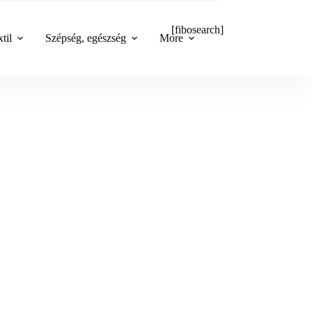
[fibosearch]
til
Szépség, egészség
More