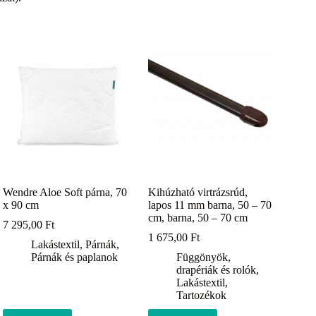
Wendre Aloe Soft párna, 70
Kihúzható virtrázsrúd,
x 90 cm
lapos 11 mm barna, 50 – 70
cm, barna, 50 – 70 cm
7 295,00
Ft
1 675,00
Ft
Lakástextil
,
Párnák
,
Párnák és paplanok
Függönyök,
drapériák és rolók
,
Lakástextil
,
Tartozékok