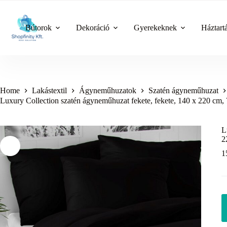
Skip
to
content
Bútorok
Dekoráció
Gyerekeknek
Háztart
Home
Lakástextil
Ágyneműhuzatok
Szatén ágyneműhuzat
Luxury Collection szatén ágyneműhuzat fekete, fekete, 140 x 220 cm,
L
2
1