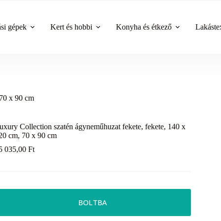
ási gépek
Kert és hobbi
Konyha és étkező
Lakástex
 70 x 90 cm
uxury Collection szatén ágyneműhuzat fekete, fekete, 140 x
20 cm, 70 x 90 cm
5 035,00
Ft
BOLTBA