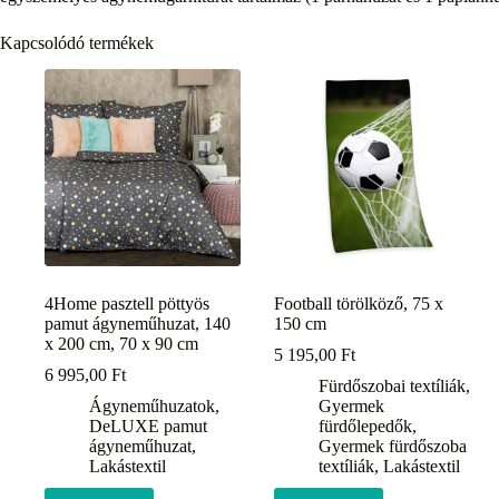
Kapcsolódó termékek
4Home pasztell pöttyös
Football törölköző, 75 x
pamut ágyneműhuzat, 140
150 cm
x 200 cm, 70 x 90 cm
5 195,00
Ft
6 995,00
Ft
Fürdőszobai textíliák
,
Ágyneműhuzatok
,
Gyermek
DeLUXE pamut
fürdőlepedők
,
ágyneműhuzat
,
Gyermek fürdőszoba
Lakástextil
textíliák
,
Lakástextil