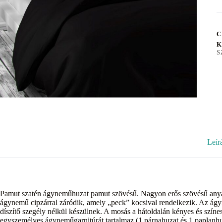
C
K
S
Leír
Pamut szatén ágyneműhuzat pamut szövésű. Nagyon erős szövésű any
ágynemű cipzárral záródik, amely „peck” kocsival rendelkezik. Az á
díszítő szegély nélkül készülnek. A mosás a hátoldalán kényes és szí
egyszemélyes ágyneműgarnitúrát tartalmaz (1 párnahuzat és 1 paplanhu