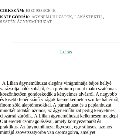
CIKKSZÁM:
E38C9883CE4E
KATEGÓRIÁK:
ÁGYNEMŰHUZATOK
,
LAKÁSTEXTIL
,
SZATÉN ÁGYNEMŰHUZAT
Leírás
A Lilian ágyneműhuzat elegáns virágmintája bájos hellyé
varázsolja hálószobáját, és a prémium pamut mako szaténnak
köszönhetően gondoskodik a kényelmes alvásról. A nagyobb
és kisebb fehér színű virágok kiemelkednek a szürke háttérből,
finom zöld alaptónusokkal. A párnahuzat és a paplanhuzat
mindkét oldalán azonos, az ágyneműhuzat pedig kényelmes
cipzárral záródik. A Lilian ágyneműhuzat kellemesen meglepi
Önt eredeti csomagolásával, amely környezetbarát és
praktikus. Az ágyneműhuzat ügyesen, egy stílusos, azonos
mintájú szövetszatyorba van csomagolva, amelyet