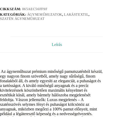
CIKKSZÁM:
065AEC56FF9F
KATEGÓRIÁK:
ÁGYNEMŰHUZATOK
,
LAKÁSTEXTIL
,
SZATÉN ÁGYNEMŰHUZAT
Leírás
Az ágyneműhuzat prémium minőségű pamutszaténból készül,
egy nagyon finom szövetből, amely nagy sűrűségű, finom
fonalakból áll, és amely egyesíti az eleganciát, a puhaságot és
a tartósságot. A kiváló minőségű anyagnak és a precíz
kivitelezésnek köszönhetően maximális kényelmet és
esztétikát kínál, amely bármely hálószoba megjelenését
feldobja. Vászon jellemzők: Luxus megjelenés – A
szaténszövés selymes fényt és puhaságot kölcsönöz az
anyagnak, miközben megőrzi a 100% pamut előnyeit, mint
például a légáteresztő képesség és a nedvességelvezetés.