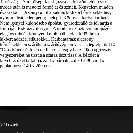
Tartósság – A minőségi kidolgozásnak köszönhetően sok
mosás után is megőrzi formáját és színeit. Kényelem minden
évszakban – Az anyag jól alkalmazkodik a hőmérséklethez,
nyáron hűsít, télen pedig melegít. Könnyen karbantartható –
Nem igényel különösebb ápolást, gyűrődésálló és jól tartja a
formáját. Exkluzív design – A modern színekben pompázó
elegáns minták könnyen kombinálhatók a különböző
lakberendezési stílusokkal. Karbantartás: alacsony
hőmérsékleten szárítható szárítógépben vasalás legfeljebb 110
°C-os hőmérsékleten ne fehérítse vagy használjon agresszív
vegyszereket ne tisztítsa száraz tisztítással A készlet a
következőket tartalmazza: 1x párnahuzat 70 x 90 cm 1x
paplanhuzat 140 x 200 cm
Választék