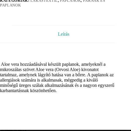
KATEGÓRIÁK:
LAKÁSTEXTIL
,
PAPLANOK
,
PÁRNÁK ÉS
PAPLANOK
Leírás
Aloe vera hozzáadásával készült paplanok, amelyeknél a
mikroszálas szövet Aloe vera (Orvosi Aloe) kivonatot
tartalmaz, amelynek lágyító hatása van a bőrre. A paplanok az
allergiások számára is alkalmasak, mégpedig a kiváló
minőségű üreges szálak alkalmazásának és a nagyon egyszerű
karbantartásnak köszönhetően.