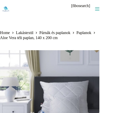
Skip
[fibosearch]
to
content
Home
Lakástextil
Párnák és paplanok
Paplanok
Aloe Vera téli paplan, 140 x 200 cm