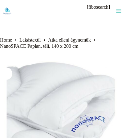
Skip
[fibosearch]
to
content
Home
Lakástextil
Atka elleni ágyneműk
NanoSPACE Paplan, téli, 140 x 200 cm