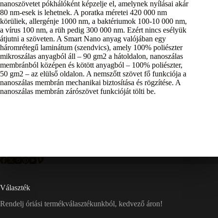
nanoszövetet pókhálóként képzelje el, amelynek nyílásai akár
80 nm-esek is lehetnek. A poratka méretei 420 000 nm
körüliek, allergénje 1000 nm, a baktériumok 100-10 000 nm,
a vírus 100 nm, a rüh pedig 300 000 nm. Ezért nincs esélyük
átjutni a szöveten. A Smart Nano anyag valójában egy
háromrétegű laminátum (szendvics), amely 100% poliészter
mikroszálas anyagból áll – 90 gm2 a hátoldalon, nanoszálas
membránból középen és kötött anyagból – 100% poliészter,
50 gm2 – az elülső oldalon. A nemszőtt szövet fő funkciója a
nanoszálas membrán mechanikai biztosítása és rögzítése. A
nanoszálas membrán zárószövet funkcióját tölti be.
Választék
Rendelj óriási termékválasztékunkból, kedvező áron!