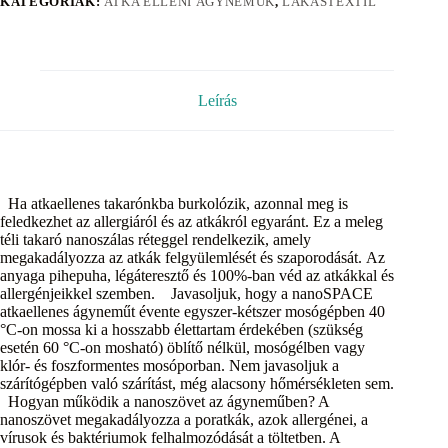
KATEGÓRIÁK:
ATKA ELLENI ÁGYNEMŰK
,
LAKÁSTEXTIL
Leírás
Ha atkaellenes takarónkba burkolózik, azonnal meg is
feledkezhet az allergiáról és az atkákról egyaránt. Ez a meleg
téli takaró nanoszálas réteggel rendelkezik, amely
megakadályozza az atkák felgyülemlését és szaporodását. Az
anyaga pihepuha, légáteresztő és 100%-ban véd az atkákkal és
allergénjeikkel szemben. Javasoljuk, hogy a nanoSPACE
atkaellenes ágyneműt évente egyszer-kétszer mosógépben 40
°C-on mossa ki a hosszabb élettartam érdekében (szükség
esetén 60 °C-on mosható) öblítő nélkül, mosógélben vagy
klór- és foszformentes mosóporban. Nem javasoljuk a
szárítógépben való szárítást, még alacsony hőmérsékleten sem.
Hogyan működik a nanoszövet az ágyneműben? A
nanoszövet megakadályozza a poratkák, azok allergénei, a
vírusok és baktériumok felhalmozódását a töltetben. A