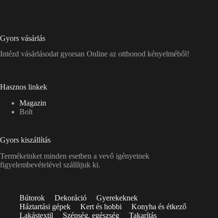
Gyors vásárlás
Intézd vásárlásodat gyorsan Online az otthonod kényelméből!
Hasznos linkek
Magazin
Bolt
Gyors kiszállítás
Termékeinket minden esetben a vevő igényeinek
figyelembevételével szállítjuk ki.
Bútorok
Dekoráció
Gyerekeknek
Háztartási gépek
Kert és hobbi
Konyha és étkező
Lakástextil
Szépség, egészség
Takarítás