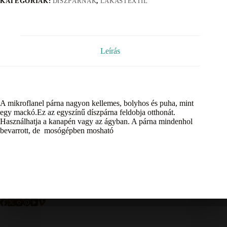
KATEGÓRIÁK:
DÍSZPÁRNÁK
,
LAKÁSTEXTIL
Leírás
A mikroflanel párna nagyon kellemes, bolyhos és puha, mint
egy mackó.Ez az egyszínű díszpárna feldobja otthonát.
Használhatja a kanapén vagy az ágyban. A párna mindenhol
bevarrott, de mosógépben mosható