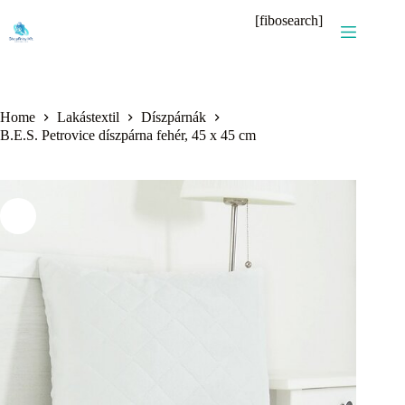
Skip
[fibosearch]
to
content
Home
Lakástextil
Díszpárnák
B.E.S. Petrovice díszpárna fehér, 45 x 45 cm