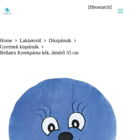
Skip
[fibosearch]
to
content
Home
Lakástextil
Díszpárnák
Gyermek kispárnák
Bellatex Kerekpárna kék, átmérő 35 cm