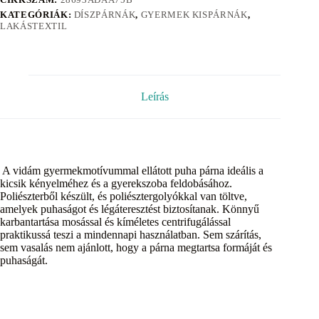
KATEGÓRIÁK:
DÍSZPÁRNÁK
,
GYERMEK KISPÁRNÁK
,
LAKÁSTEXTIL
Leírás
A vidám gyermekmotívummal ellátott puha párna ideális a
kicsik kényelméhez és a gyerekszoba feldobásához.
Poliészterből készült, és poliésztergolyókkal van töltve,
amelyek puhaságot és légáteresztést biztosítanak. Könnyű
karbantartása mosással és kíméletes centrifugálással
praktikussá teszi a mindennapi használatban. Sem szárítás,
sem vasalás nem ajánlott, hogy a párna megtartsa formáját és
puhaságát.