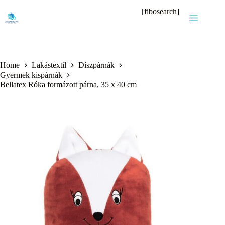
Skip
[fibosearch]
to
content
Home
Lakástextil
Díszpárnák
Gyermek kispárnák
Bellatex Róka formázott párna, 35 x 40 cm