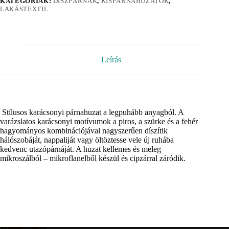
KATEGÓRIÁK:
DÍSZPÁRNÁK
,
KISPÁRNAHUZATOK
,
LAKÁSTEXTIL
Leírás
Stílusos karácsonyi párnahuzat a legpuhább anyagból. A
varázslatos karácsonyi motívumok a piros, a szürke és a fehér
hagyományos kombinációjával nagyszerűen díszítik
hálószobáját, nappaliját vagy öltöztesse vele új ruhába
kedvenc utazópárnáját. A huzat kellemes és meleg
mikroszálból – mikroflanelből készül és cipzárral záródik.