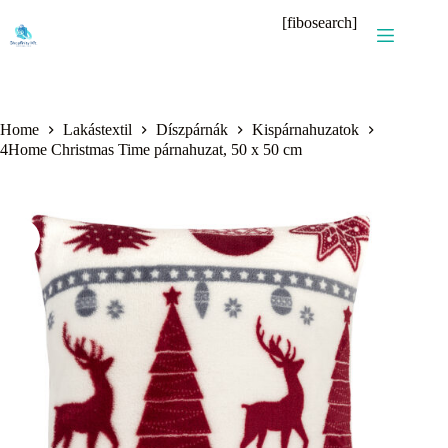
Skip
[fibosearch]
to
content
Home
Lakástextil
Díszpárnák
Kispárnahuzatok
4Home Christmas Time párnahuzat, 50 x 50 cm