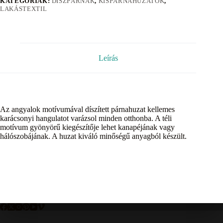
KATEGÓRIÁK:
DÍSZPÁRNÁK
,
KISPÁRNAHUZATOK
,
LAKÁSTEXTIL
Leírás
Az angyalok motívumával díszített párnahuzat kellemes
karácsonyi hangulatot varázsol minden otthonba. A téli
motívum gyönyörű kiegészítője lehet kanapéjának vagy
hálószobájának. A huzat kiváló minőségű anyagból készült.