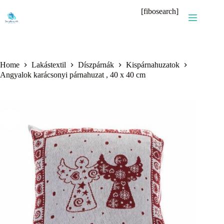
Skip
[fibosearch]
to
content
Home
Lakástextil
Díszpárnák
Kispárnahuzatok
Angyalok karácsonyi párnahuzat , 40 x 40 cm