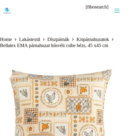
Skip
[fibosearch]
to
content
Home
Lakástextil
Díszpárnák
Kispárnahuzatok
Bellatex EMA párnahuzat húsvéti csibe bézs, 45 x45 cm