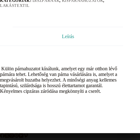
KATEGÓRIÁK:
DÍSZPÁRNÁK
,
KISPÁRNAHUZATOK
,
LAKÁSTEXTIL
Leírás
Külön párnahuzatot kínálunk, amelyet egy már otthon lévő
párnára tehet. Lehetőség van párna vásárlására is, amelyet a
megvásárolt huzatba helyezhet. A minőségi anyag kellemes
tapintású, szilárdsága is hosszú élettartamot garantál.
Kényelmes cipzáras záródása megkönnyíti a cserét.