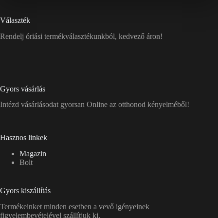
Választék
Rendelj óriási termékválasztékunkból, kedvező áron!
Gyors vásárlás
Intézd vásárlásodat gyorsan Online az otthonod kényelméből!
Hasznos linkek
Magazin
Bolt
Gyors kiszállítás
Termékeinket minden esetben a vevő igényeinek
figyelembevételével szállítjuk ki.