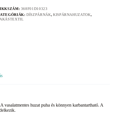
IKKSZÁM:
368F01D10323
ATEGÓRIÁK:
DÍSZPÁRNÁK
,
KISPÁRNAHUZATOK
,
AKÁSTEXTIL
ás
A vasalatmentes huzat puha és könnyen karbantartható. A
elkezik.