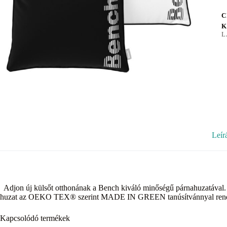
C
K
L
Leír
Adjon új külsőt otthonának a Bench kiváló minőségű párnahuzatával. 
huzat az OEKO TEX® szerint MADE IN GREEN tanúsítvánnyal rend
Kapcsolódó termékek