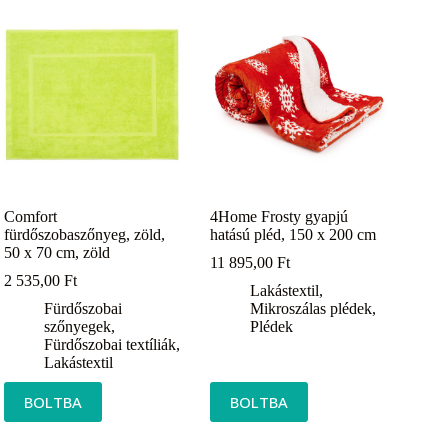
Comfort
4Home Frosty gyapjú
fürdőszobaszőnyeg, zöld,
hatású pléd, 150 x 200 cm
50 x 70 cm, zöld
11 895,00
Ft
2 535,00
Ft
Lakástextil
,
Fürdőszobai
Mikroszálas plédek
,
szőnyegek
,
Plédek
Fürdőszobai textíliák
,
Lakástextil
BOLTBA
BOLTBA