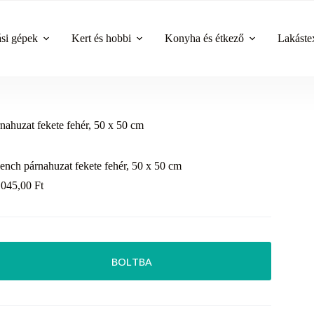
ási gépek
Kert és hobbi
Konyha és étkező
Lakástex
nahuzat fekete fehér, 50 x 50 cm
ench párnahuzat fekete fehér, 50 x 50 cm
 045,00
Ft
BOLTBA