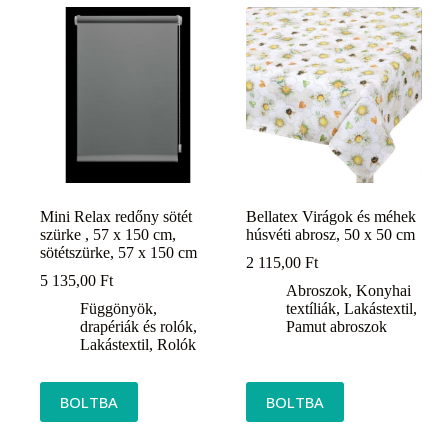
Mini Relax redőny sötét
Bellatex Virágok és méhek
szürke , 57 x 150 cm,
húsvéti abrosz, 50 x 50 cm
sötétszürke, 57 x 150 cm
2 115,00
Ft
5 135,00
Ft
Abroszok
,
Konyhai
Függönyök,
textíliák
,
Lakástextil
,
drapériák és rolók
,
Pamut abroszok
Lakástextil
,
Rolók
BOLTBA
BOLTBA