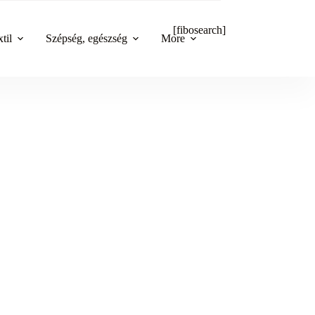
[fibosearch]
til
Szépség, egészség
More