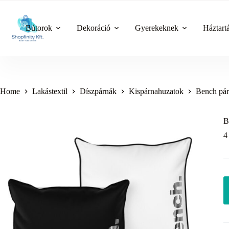
Skip
to
content
Bútorok
Dekoráció
Gyerekeknek
Háztart
Home
Lakástextil
Díszpárnák
Kispárnahuzatok
Bench pár
B
4