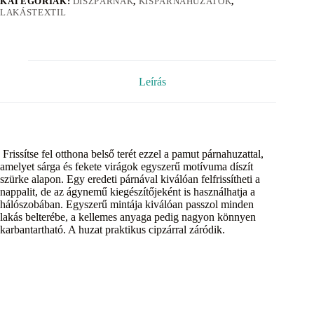
KATEGÓRIÁK:
DÍSZPÁRNÁK
,
KISPÁRNAHUZATOK
,
LAKÁSTEXTIL
Leírás
Frissítse fel otthona belső terét ezzel a pamut párnahuzattal,
amelyet sárga és fekete virágok egyszerű motívuma díszít
szürke alapon. Egy eredeti párnával kiválóan felfrissítheti a
nappalit, de az ágynemű kiegészítőjeként is használhatja a
hálószobában. Egyszerű mintája kiválóan passzol minden
lakás belterébe, a kellemes anyaga pedig nagyon könnyen
karbantartható. A huzat praktikus cipzárral záródik.