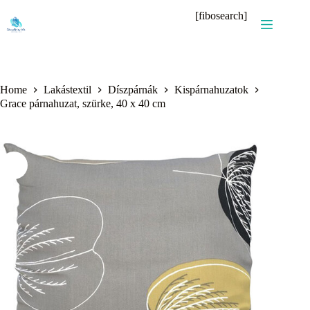
Skip
[fibosearch]
to
content
Home
Lakástextil
Díszpárnák
Kispárnahuzatok
Grace párnahuzat, szürke, 40 x 40 cm