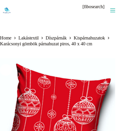
Skip
[fibosearch]
to
content
Home
Lakástextil
Díszpárnák
Kispárnahuzatok
Karácsonyi gömbök párnahuzat piros, 40 x 40 cm