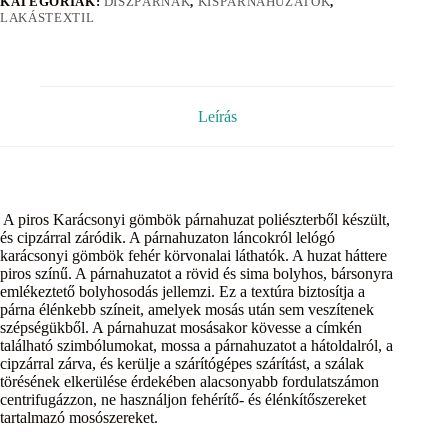
KATEGÓRIÁK:
DÍSZPÁRNÁK
,
KISPÁRNAHUZATOK
,
LAKÁSTEXTIL
Leírás
A piros Karácsonyi gömbök párnahuzat poliészterből készült,
és cipzárral záródik. A párnahuzaton láncokról lelógó
karácsonyi gömbök fehér körvonalai láthatók. A huzat háttere
piros színű. A párnahuzatot a rövid és sima bolyhos, bársonyra
emlékeztető bolyhosodás jellemzi. Ez a textúra biztosítja a
párna élénkebb színeit, amelyek mosás után sem veszítenek
szépségükből. A párnahuzat mosásakor kövesse a címkén
található szimbólumokat, mossa a párnahuzatot a hátoldalról, a
cipzárral zárva, és kerülje a szárítógépes szárítást, a szálak
törésének elkerülése érdekében alacsonyabb fordulatszámon
centrifugázzon, ne használjon fehérítő- és élénkítőszereket
tartalmazó mosószereket.