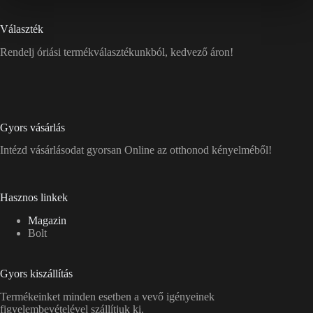
Választék
Rendelj óriási termékválasztékunkból, kedvező áron!
Gyors vásárlás
Intézd vásárlásodat gyorsan Online az otthonod kényelméből!
Hasznos linkek
Magazin
Bolt
Gyors kiszállítás
Termékeinket minden esetben a vevő igényeinek
figyelembevételével szállítjuk ki.