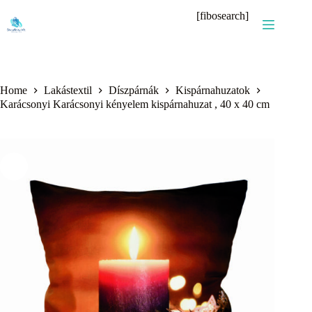
Skip
[fibosearch]
to
content
Home
Lakástextil
Díszpárnák
Kispárnahuzatok
Karácsonyi Karácsonyi kényelem kispárnahuzat , 40 x 40 cm