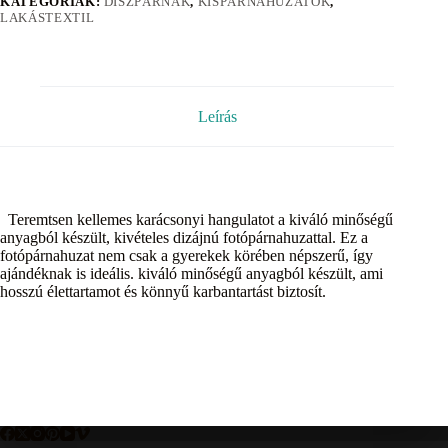
KATEGÓRIÁK:
DÍSZPÁRNÁK
,
KISPÁRNAHUZATOK
,
LAKÁSTEXTIL
Leírás
Teremtsen kellemes karácsonyi hangulatot a kiváló minőségű
anyagból készült, kivételes dizájnú fotópárnahuzattal. Ez a
fotópárnahuzat nem csak a gyerekek körében népszerű, így
ajándéknak is ideális. kiváló minőségű anyagból készült, ami
hosszú élettartamot és könnyű karbantartást biztosít.