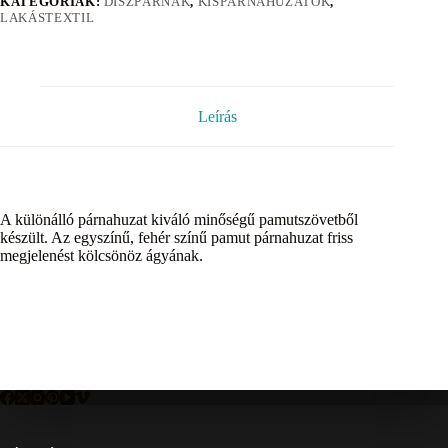
KATEGÓRIÁK:
DÍSZPÁRNÁK
,
KISPÁRNAHUZATOK
,
LAKÁSTEXTIL
Leírás
A különálló párnahuzat kiváló minőségű pamutszövetből
készült. Az egyszínű, fehér színű pamut párnahuzat friss
megjelenést kölcsönöz ágyának.