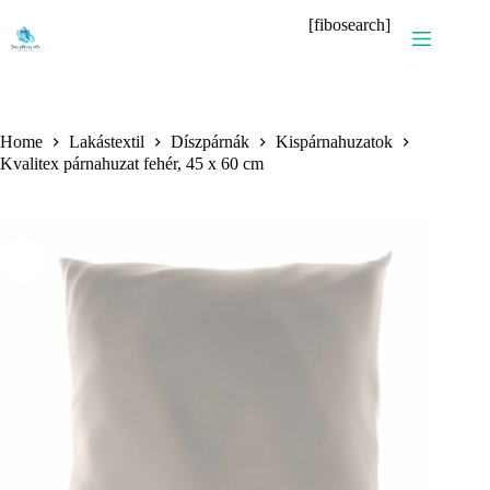
Skip
[fibosearch]
to
content
Home
Lakástextil
Díszpárnák
Kispárnahuzatok
Kvalitex párnahuzat fehér, 45 x 60 cm