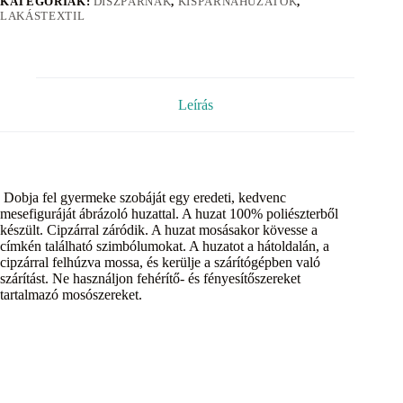
KATEGÓRIÁK:
DÍSZPÁRNÁK
,
KISPÁRNAHUZATOK
,
LAKÁSTEXTIL
Leírás
Dobja fel gyermeke szobáját egy eredeti, kedvenc
mesefiguráját ábrázoló huzattal. A huzat 100% poliészterből
készült. Cipzárral záródik. A huzat mosásakor kövesse a
címkén található szimbólumokat. A huzatot a hátoldalán, a
cipzárral felhúzva mossa, és kerülje a szárítógépben való
szárítást. Ne használjon fehérítő- és fényesítőszereket
tartalmazó mosószereket.