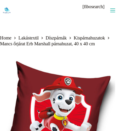
Skip
[fibosearch]
to
content
Home
Lakástextil
Díszpárnák
Kispárnahuzatok
Mancs őrjárat Erb Marshall párnahuzat, 40 x 40 cm