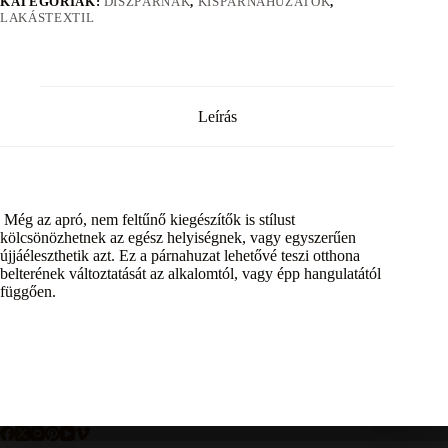
KATEGÓRIÁK:
DÍSZPÁRNÁK
,
KISPÁRNAHUZATOK
,
LAKÁSTEXTIL
Leírás
Még az apró, nem feltűnő kiegészítők is stílust
kölcsönözhetnek az egész helyiségnek, vagy egyszerűen
újjáéleszthetik azt. Ez a párnahuzat lehetővé teszi otthona
belterének változtatását az alkalomtól, vagy épp hangulatától
függően.