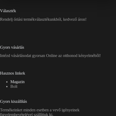
Választék
Rendelj óriási termékválasztékunkból, kedvező áron!
Gyors vásárlás
Intézd vásárlásodat gyorsan Online az otthonod kényelméből!
Hasznos linkek
Magazin
Bolt
Gyors kiszállítás
Termékeinket minden esetben a vevő igényeinek
figyelembevételével szállítjuk ki.