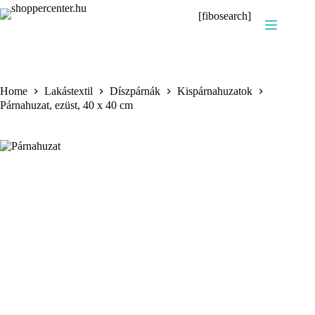
Skip
[fibosearch]
to
content
Home
Lakástextil
Díszpárnák
Kispárnahuzatok
Párnahuzat, ezüst, 40 x 40 cm