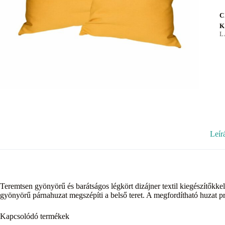
C
K
L
Leír
Teremtsen gyönyörű és barátságos légkört dizájner textil kiegészítőkk
gyönyörű párnahuzat megszépíti a belső teret. A megfordítható huzat pra
Kapcsolódó termékek