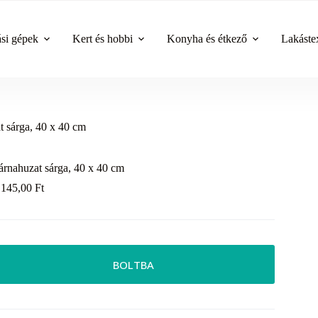
ási gépek
Kert és hobbi
Konyha és étkező
Lakástex
t sárga, 40 x 40 cm
árnahuzat sárga, 40 x 40 cm
 145,00
Ft
BOLTBA