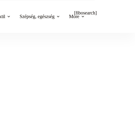
[fibosearch]
til
Szépség, egészség
More