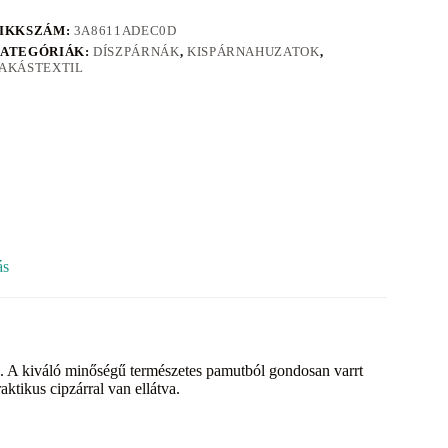
IKKSZÁM:
3A8611ADEC0D
ATEGÓRIÁK:
DÍSZPÁRNÁK
,
KISPÁRNAHUZATOK
,
AKÁSTEXTIL
ás
el. A kiváló minőségű természetes pamutból gondosan varrt
ktikus cipzárral van ellátva.