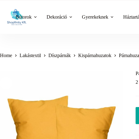
Skip
to
content
Bútorok
Dekoráció
Gyerekeknek
Háztart
Home
Lakástextil
Díszpárnák
Kispárnahuzatok
Párnahuza
P
2