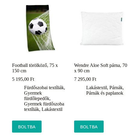
Football törölköző, 75 x
Wendre Aloe Soft párna, 70
150 cm
x 90 cm
5 195,00
Ft
7 295,00
Ft
Fürdőszobai textíliák
,
Lakástextil
,
Párnák
,
Gyermek
Párnák és paplanok
fürdőlepedők
,
Gyermek fürdőszoba
textíliák
,
Lakástextil
BOLTBA
BOLTBA