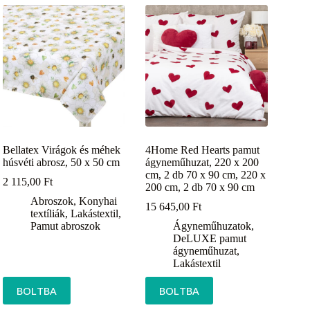
Bellatex Virágok és méhek
4Home Red Hearts pamut
húsvéti abrosz, 50 x 50 cm
ágyneműhuzat, 220 x 200
cm, 2 db 70 x 90 cm, 220 x
2 115,00
Ft
200 cm, 2 db 70 x 90 cm
Abroszok
,
Konyhai
15 645,00
Ft
textíliák
,
Lakástextil
,
Pamut abroszok
Ágyneműhuzatok
,
DeLUXE pamut
ágyneműhuzat
,
Lakástextil
BOLTBA
BOLTBA