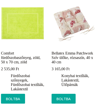
Comfort
Bellatex Emma Patchwork
fürdőszobaszőnyeg, zöld,
Szív ülőke, rózsaszín, 40 x
50 x 70 cm, zöld
40 cm
2 535,00
Ft
3 165,00
Ft
Fürdőszobai
Konyhai textíliák
,
szőnyegek
,
Lakástextil
,
Fürdőszobai textíliák
,
Ülőpárnák
Lakástextil
BOLTBA
BOLTBA