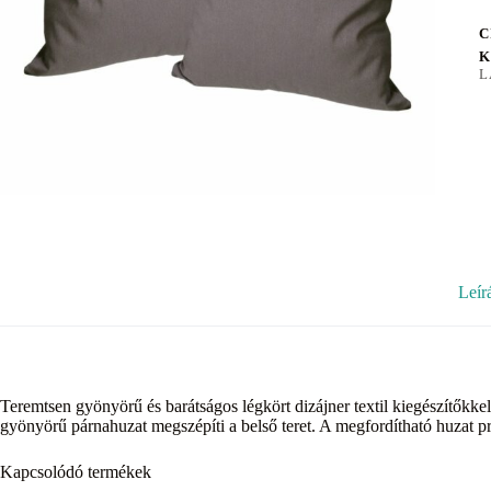
C
K
L
Leír
Teremtsen gyönyörű és barátságos légkört dizájner textil kiegészítőkk
gyönyörű párnahuzat megszépíti a belső teret. A megfordítható huzat pra
Kapcsolódó termékek