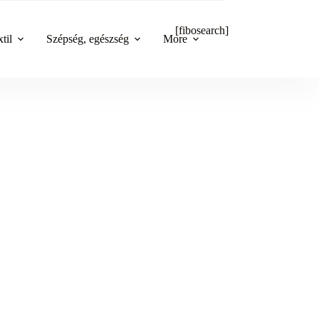
[fibosearch]
til
Szépség, egészség
More