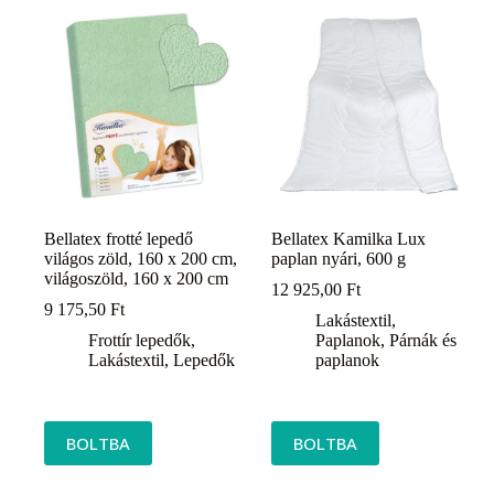
Bellatex frotté lepedő
Bellatex Kamilka Lux
világos zöld, 160 x 200 cm,
paplan nyári, 600 g
világoszöld, 160 x 200 cm
12 925,00
Ft
9 175,50
Ft
Lakástextil
,
Frottír lepedők
,
Paplanok
,
Párnák és
Lakástextil
,
Lepedők
paplanok
BOLTBA
BOLTBA