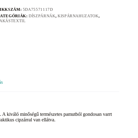
IKKSZÁM:
5DA75571117D
ATEGÓRIÁK:
DÍSZPÁRNÁK
,
KISPÁRNAHUZATOK
,
AKÁSTEXTIL
ás
el. A kiváló minőségű természetes pamutból gondosan varrt
ktikus cipzárral van ellátva.