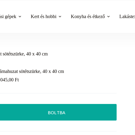
ási gépek
Kert és hobbi
Konyha és étkező
Lakástex
t sötétszürke, 40 x 40 cm
árnahuzat sötétszürke, 40 x 40 cm
 045,00
Ft
BOLTBA