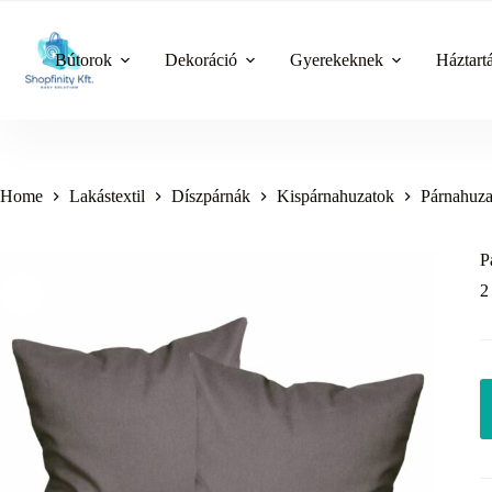
Skip
to
content
Bútorok
Dekoráció
Gyerekeknek
Háztart
Home
Lakástextil
Díszpárnák
Kispárnahuzatok
Párnahuza
P
2